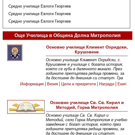
Средно училище Евлоги Георгиев
Средно училище Евлоги Георгиев
Средно училище Евлоги Георгиев
Още Училища в Община Долна Митрополия
Основно училище Климент Охридски,
Крушовене
Основно училище Климент Охридски, с.
Крушовене е училище с богата история,
която се губи в далечното минало. През
годините претърпява редица промени, за
да достигне до днешния си статут. Гра
Информация
Визия
Цели и приоритети
Награди
Екип
Основно училище Св. Св. Кирил и
Методий, Горна Митрополия
Основно училище Св. Св. Кирил и
Методий, село Горна Митрополия е учебно
заведение с богат история, която през
годините претърпява редица промени, за
да достигне до днешния си статут.