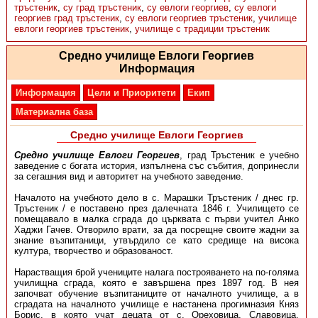
тръстеник
,
су град тръстеник
,
су евлоги георгиев
,
су евлоги
георгиев град тръстеник
,
су евлоги георгиев тръстеник
,
училище
евлоги георгиев тръстеник
,
училище с традиции тръстеник
Средно училище Евлоги Георгиев
Информация
Информация
Цели и Приоритети
Екип
Материална база
Средно училище Евлоги Георгиев
Средно училище Евлоги Георгиев
, град Тръстеник е учебно
заведение с богата история, изпълнена със събития, допринесли
за сегашния вид и авторитет на учебното заведение.
Началото на учебното дело в с. Марашки Тръстеник / днес гр.
Тръстеник / е поставено през далечната 1846 г. Училището се
помещавало в малка сграда до църквата с първи учител Анко
Хаджи Гачев. Отворило врати, за да посрещне своите жадни за
знание възпитаници, утвърдило се като средище на висока
култура, творчество и образованост.
Нарастващия брой учениците налага построяването на по-голяма
училищна сграда, която е завършена през 1897 год. В нея
започват обучение възпитаниците от началното училище, а в
сградата на началното училище е настанена прогимназия Княз
Борис, в която учат децата от с. Ореховица, Славовица,