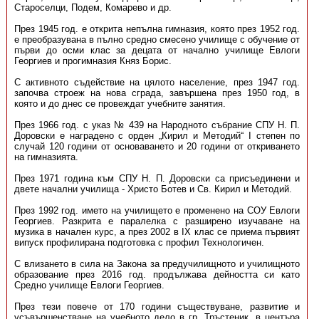
Староселци, Подем, Комарево и др.
През 1945 год. е открита непълна гимназия, която през 1952 год.
е преобразувана в пълно средно смесено училище с обучение от
първи до осми клас за децата от начално училище Евлоги
Георгиев и прогимназия Княз Борис.
С активното съдействие на цялото население, през 1947 год.
започва строеж на нова сграда, завършена през 1950 год, в
която и до днес се провеждат учебните занятия.
През 1966 год. с указ № 439 на Народното събрание СПУ Н. П.
Доровски е наградено с орден „Кирил и Методий“ І степен по
случай 120 години от основаването и 20 години от откриването
на гимназията.
През 1971 година към СПУ Н. П. Доровски са присъединени и
двете начални училища - Христо Ботев и Св. Кирил и Методий.
През 1992 год. името на училището е променено на СОУ Евлоги
Георгиев. Разкрита е паралелка с разширено изучаване на
музика в начален курс, а през 2002 в ІХ клас се приема първият
випуск профилирана подготовка с профил Технологичен.
С влизането в сила на Закона за предучилищното и училищното
образование през 2016 год. продължава дейността си като
Средно училище Евлоги Георгиев.
През тези повече от 170 години съществуване, развитие и
усъвършенстване на учебното дело в гр. Тръстеник, в центъра