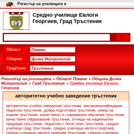
Регистър на училищата и
университетите в България
Средно училище Евлоги
Георгиев, Град Тръстеник
Област
Община
Град/село
Регистър на училищата
»
Област Плевен
»
Община Долна
Митрополия
»
Град Тръстеник
»
Средно училище Евлоги
Георгиев
авторитетно учебно заведение тръстеник
авторитетно учебно заведение тръстеник
,
висококвалифициран
педагози тръстеник
,
добра подготовка тръстеник
,
извор на
знание тръстеник
,
качествено и съвременно обучение тръстеник
,
качествено образование тръстеник
,
огнище на национални
традиции тръстеник
,
педагози с богат опит тръстеник
,
средно
училище град тръстеник
,
средно училище евлоги георгиев
,
средно училище евлоги георгиев тръстеник
,
средно училище