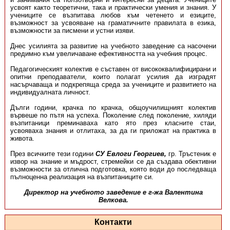
усвоят както теоретични, така и практически умения и знания. У
учениците се възпитава любов към четенето и езиците,
възможност за усвояване на граматичните правилата в езика,
възможности за писмени и устни изяви.
Днес усилията за развитие на учебното заведение са насочени
предимно към увеличаване ефективността на учебния процес.
Педагогическият колектив е съставен от висококвалифицирани и
опитни преподаватели, които полагат усилия да изградят
насърчаваща и подкрепяща среда за учениците и развитието на
индивидуалната личност.
Дълги години, крачка по крачка, общоучилищният колектив
вървеше по пътя на успеха. По­ко­­ле­ние след поколение, хиляди
възпитаници преминаваха като ято през класните стаи,
усвояваха знания и отлитаха, за да ги приложат на практика в
живота.
През всичките тези години
СУ Евлоги Георгиев,
гр. Тръстеник е
извор на знание и мъдрост, стремейки се да създава обективни
възможности за отлична подготовка, която води до последваща
пълноценна реализация на възпитаниците си.
Директор на учебното заведение е г-жа Валентина
Велкова.
Контакти