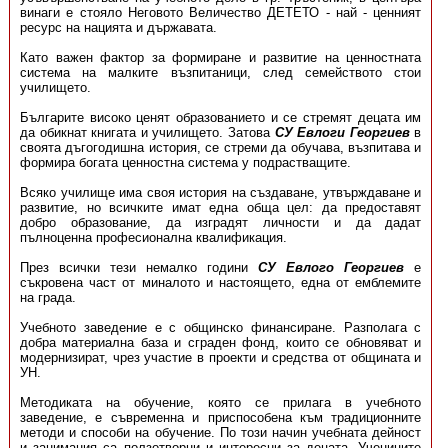
винаги е стояло Неговото Величество ДЕТЕТО - най - ценният
ресурс на нацията и държавата.
Като важен фактор за формиране и развитие на ценностната
система на малките възпитаници, след семейството стои
училището.
Българите високо ценят образованието и се стремят децата им
да обикнат книгата и училището. Затова
СУ Евлоги Георгиев
в
своята дъгогодишна история, се стреми да обучава, възпитава и
формира богата ценностна система у подрастващите.
Всяко училище има своя история на създаване, утвърждаване и
развитие, но всичките имат една обща цел: да предоставят
добро образование, да изградят личности и да дадат
пълноценна професионална квалификация.
През всички тези немалко години
СУ Евлого Георгиев
е
съкровена част от миналото и настоящето, една от емблемите
на града.
Учебното заведение е с общинско финансиране. Разполага с
добра материална база и сграден фонд, които се обновяват и
модернизират, чрез участие в проекти и средства от общината и
УН.
Методиката на обучение, която се прилага в учебното
заведение, е съвременна и приспособена към традиционните
методи и способи на обучение. По този начин учебната дейност
и занимания са ползотворни и интересни за децата. Учениците