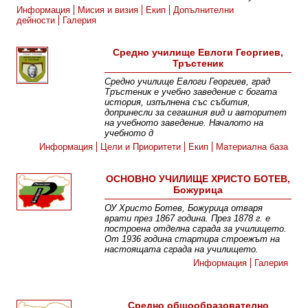
Информация
Мисия и визия
Екип
Допълнителни
дейности
Галерия
Средно училище Евлоги Георгиев,
Тръстеник
Средно училище Евлоги Георгиев, град
Тръстеник е учебно заведение с богата
история, изпълнена със събития,
допринесли за сегашния вид и авторитет
на учебното заведение. Началото на
учебното д
Информация
Цели и Приоритети
Екип
Материална база
ОСНОВНО УЧИЛИЩЕ ХРИСТО БОТЕВ,
Божурица
ОУ Христо Ботев, Божурица отваря
врати през 1867 година. През 1878 г. е
построена отделна сграда за училището.
От 1936 година стартира строежът на
настоящата сграда на училището.
Информация
Галерия
Средно общообразователно