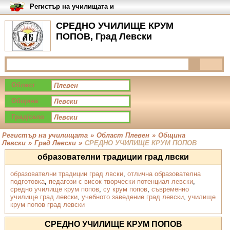
Регистър на училищата и
университетите в България
СРЕДНО УЧИЛИЩЕ КРУМ
ПОПОВ, Град Левски
Област
Община
Град/село
Регистър на училищата
»
Област Плевен
»
Община
Левски
»
Град Левски
»
СРЕДНО УЧИЛИЩЕ КРУМ ПОПОВ
образователни традиции град лвски
образователни традиции град лвски
,
отлична образователна
подготовка
,
педагози с висок творчески потенциал левски
,
средно училище крум попов
,
су крум попов
,
съвременно
училище град левски
,
учебното заведение град левски
,
училище
крум попов град левски
СРЕДНО УЧИЛИЩЕ КРУМ ПОПОВ