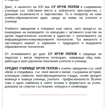
Днес, в началото на ХХІ век
СУ КРУМ ПОПОВ
е съвременно
училище със собствено място в публичното пространство, с
доказани възможности и перспективи. То е генератор на нови
учебно-образователни идеи, среда за изява на учители и
ученици.
Учебното заведение е отворено към света, като процесът на
въвеждане на иновациите се извършва с активното участие на
целия педагогически колектив в единство с използването на
информационно-комуникативните технологии. Тук миналото и
настоящето живеят в хармония с традициите и модерните
образователни технологии.
От основаването до днес
СУ КРУМ ПОПОВ
е средище на
педагози с висок творчески потенциал, намиращи общ език,
работщи в екип различни поколения учители и ученици.
СРЕДНО УЧИЛИЩЕ КРУМ ПОПОВ
е учебно заведение със свой
облик и специфика, със своя мисия и визия, съхранена история,
училищни символи, многофункционална сграда, голям процент
можещи и знаещи ученици, учители - професионалисти. Всичко
това е една симбиоза в чиято основа е формулата за успех,
доказана на спортни състезания, конкурси и олимпиади.