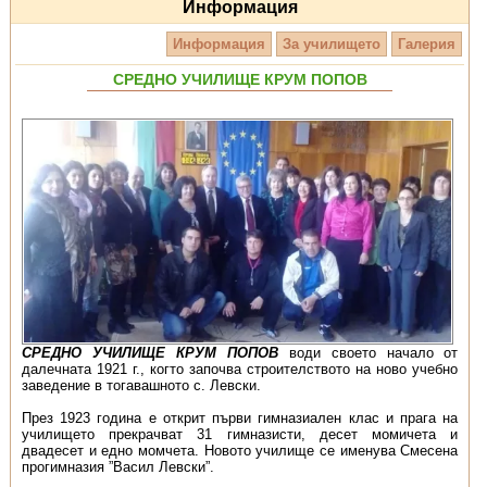
Информация
Информация
За училището
Галерия
СРЕДНО УЧИЛИЩЕ КРУМ ПОПОВ
СРЕДНО УЧИЛИЩЕ КРУМ ПОПОВ
води своето начало от
далечната 1921 г., когто започва строителството на ново учебно
заведение в тогавашното с. Левски.
През 1923 година е открит първи гимназиален клас и прага на
училището прекрачват 31 гимназисти, десет момичета и
двадесет и едно момчета. Новото училище се именува Смесена
прогимназия ”Васил Левски”.