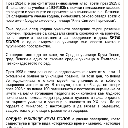
През 1924 г. е разкрит втори гимназиален клас, трети през 1925 г.
В началото на учебната 1934/1935 г. всички гимназиални класове
са закрити и учениците са преместени в гимназията в с. Летница.
От следващата учебна година, гимназията отново отваря врати с
ново име - Средно смесено училище ”Княз Симеон Търновски”.
Така година след година учебното заведение търпи различни
промени. Промените са следвали своята хронология на времето,
но с годините препятствията са преодолени и днес
КРУМ
ПОПОВ
е едно съвременно училище със своето място в
публичното пространство.
С гордост може да се каже, че Средно училище Крум Попов,
град Левски е едно от първите средни училища в България -
четиринадесетото по ред.
През 1998 г. след решение на педагогическия съвет от м. юли - 1
октомври е обявен за училищен празник. На този ден, по повод
75 годишнината е открит музей на училището, в който е
съхранена историята му. В капсула, която трябва да се отвори
през 2023 г. по повод 100 годишнината е поставено обръщение от
името на целия тогавашен педагогически колектив към бъдното
поколение с пожелание да продължат духовното начало дадено
от първите учители и ученици в началото на ХХ век. Да се
гордеят с миналото, с настоящето и да вярват в бъдещето,
защото това е училище с развитие и традиции.
СРЕДНО УЧИЛИЩЕ КРУМ ПОПОВ
е учебно заведение, което
съществува в трите вида историческо време - минало, настояще
и бъдеще.