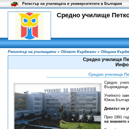
Регистър на училищата и университетите в България
Средно училище Петко
Регистър на училищата
»
Област Кърджали
»
Община Кърд
Средно училище Пе
Инфо
Средно училище Пе
Средно учил
Възрожденци.
Учебното зав
Южна Българ
Девизът на у
През 1991 го
на знанието 