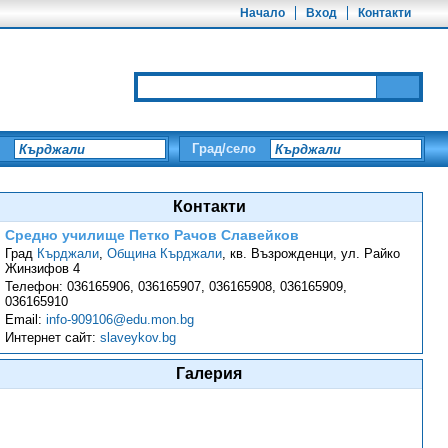
Начало
Вход
Контакти
Град/село
Контакти
Средно училище Петко Рачов Славейков
Град
Кърджали
,
Община Кърджали
,
кв. Възрожденци, ул. Райко
Жинзифов 4
Телефон:
036165906, 036165907, 036165908, 036165909,
036165910
Email:
info-909106@edu.mon.bg
Интернет сайт:
slaveykov.bg
Галерия