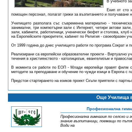
В учебното за
Екип от сто 
помощен персонал, полагат грижи за възпитанието и получаване н
Училището разполага със съвременна материално - техническа
занимални, три компютърни зали с Интернет, четири актови зали,
зали, кабинети, работилници, ученически бюфет и столова, клуб 
на Европейските приоритети, кабинет по Религия - своеобразен у
От 1999 година до днес училището работи по програма Сократ и 
Реализирани са европейски образователни проекти - Виртуално у
течения в християнството - католицизъм, евангелизъм и правосла
В момента се работи по ЕОП - Млади европейци правят филм с 
методите за преподаване и обучение по чужди езици в Европа с п
Предстои стартирането на езиков проект Скъпи приятели с партнь
Още Училища в
Професионална гимна
Професионална гимназия по селско и 
знание възпитаници, поемащи по път
Води на