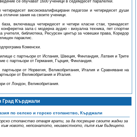
ведение се обучават 1600 ученици в седемдесет паралелки.
и четиридесет висококвалифицирани педагози и четиридесет души
а отлични зания на своите ученици.
 база, включваща четиридесет и четири класни стаи, тринадесет
 конферетна зала с модерна аудио - визуална техника, пет спортни
на учителя, библиотека, Ресурсен център за човешки права, Коридор
чилищен параклис.
подпрограма Коменски.
чилище с партньори от Испания, Швеция, Финландия, Латвия и Трите
вие с партньори от Германия, Гърция, Финландия.
партньори от Норвегия, Великобритания, Италия и Сравняване на
артньори от Великобритания и Италия.
ори от Лондон, Великобритания.
 Град Кърджали
зия по селско и горско стопанство, Кърджали
горско стопанство отваря врати, за да посрещне своите жадни за
я към новото, непознатото, неизвестното, пътя към бъдещето.