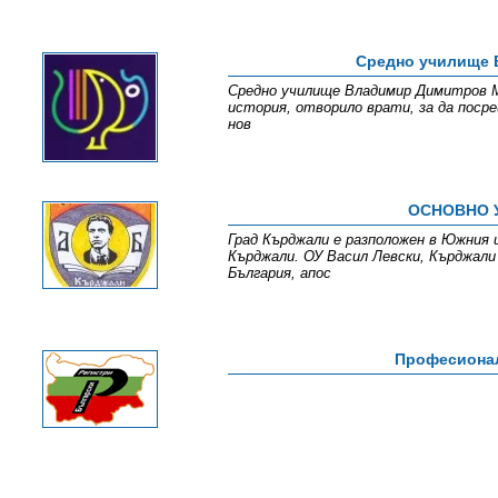
Средно училище 
Средно училище Владимир Димитров Ма
история, отворило врати, за да поср
нов
ОСНОВНО 
Град Кърджали е разположен в Южния 
Кърджали. ОУ Васил Левски, Кърджали 
България, апос
Професионал