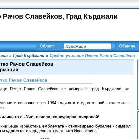
 Рачов Славейков, Град Кърджали
Област
Община
жали
»
Град Кърджали
»
Средно училище Петко Рачов Славейков
тко Рачов Славейков
рмация
тко Рачов Славейков
ище Петко Рачов Славейков се намира в град Кърджали, кв.
едение е основано през 1984 година и е едно от най - големите в
ия.
чилището е - Учи, печели, конкурираи, очаровай!
дина беше изработена
емблемата - стилизирано бухалче
-
символ
и мъдростта
, създадено от художника Иван Илиев.