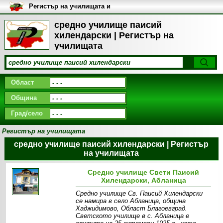
Регистър на училищата и
университетите в България
средно училище пaисий
хилендарски | Регистър на
училищата
Област
Община
Град/село
Регистър на училищата
средно училище пaисий хилендарски | Регистър
на училищата
Средно училище Свети Паисий
Хилендарски, Абланица
Средно училище Св. Паисий Хилендарски
се намира в село Абланица, община
Хаджидимово, Област Благоевград.
Светското училище в с. Абланица е