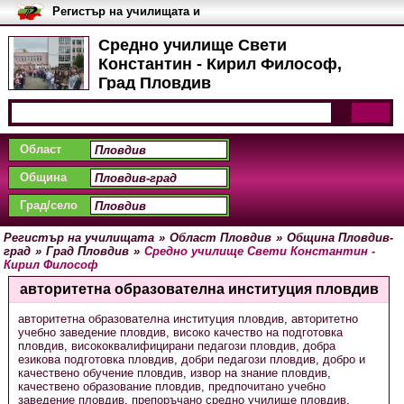
Регистър на училищата и
университетите в България
Средно училище Свети
Константин - Кирил Философ,
Град Пловдив
Област
Община
Град/село
Регистър на училищата
»
Област Пловдив
»
Община Пловдив-
град
»
Град Пловдив
»
Средно училище Свети Константин -
Кирил Философ
авторитетна образователна институция пловдив
авторитетна образователна институция пловдив
,
авторитетно
учебно заведение пловдив
,
високо качество на подготовка
пловдив
,
висококвалифицирани педагози пловдив
,
добра
езикова подготовка пловдив
,
добри педагози пловдив
,
добро и
качествено обучение пловдив
,
извор на знание пловдив
,
качествено образование пловдив
,
предпочитано учебно
заведение пловдив
,
препоръчано средно училище пловдив
,