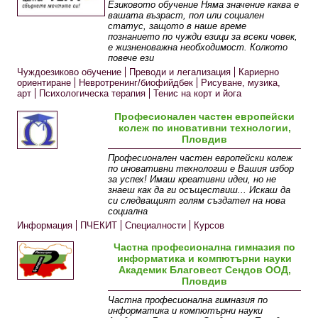
Eзиковото обучение Няма значение каква е
вашата възраст, пол или социален
статус, защото в наше време
познанието по чужди езици за всеки човек,
е жизненоважна необходимост. Колкото
повече ези
Чуждоезиково обучение
Преводи и легализация
Кариерно
ориентиране
Невротренинг/биофийдбек
Рисуване, музика,
арт
Психологическа терапия
Тенис на корт и йога
Професионален частен европейски
колеж по иновативни технологии,
Пловдив
Професионален частен европейски колеж
по иновативни технологии е Вашия избор
за успех! Имаш креативни идеи, но не
знаеш как да ги осъществиш... Искаш да
си следващият голям създател на нова
социална
Информация
ПЧЕКИТ
Специалности
Курсов
център
Галерия
Кариерен център
Частна професионална гимназия по
информатика и компютърни науки
Академик Благовест Сендов ООД,
Пловдив
Частна професионална гимназия по
информатика и компютърни науки