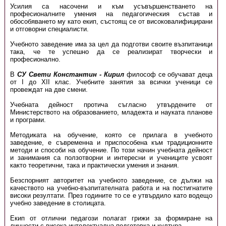
Усилия са насочени и към усъвършенстването на
професионалните умения на педагогическия състав и
обособяването му като екип, състоящ се от високовалифицирани
и отговорни специалисти.
Учебното заведение има за цел да подготви своите възпитаници
така, че те успешно да се реализират творчески и
професионално.
В
СУ Свети Константин - Кирил
философ се обучават деца
от І до ХІІ клас. Учебните занятия за всички ученици се
провеждат на две смени.
Учебната дейност протича съгласно утвърдените от
Министерството на образованието, младежта и науката планове
и програми.
Методиката на обучение, която се прилага в учебното
заведение, е съвременна и приспособена към традиционните
методи и способи на обучение. По този начин учебната дейност
и занимания са ползотворни и интересни и учениците усвоят
както теоретични, така и практически умения и знания.
Безспорният авторитет на учебното заведение, се дължи на
качеството на учебно-възпитателната работа и на постигнатите
високи резултати. През годините то се е утвърдило като водещо
учебно заведение в столицата.
Екип от отлични педагози полагат грижи за формиране на
личности с висока интелектуална подготовка и култура.