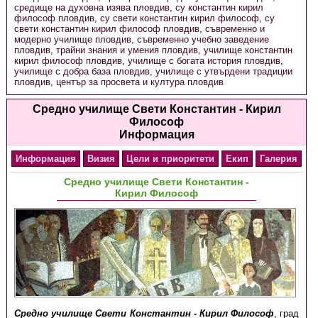
средище на духовна изява пловдив
,
су константин кирил
философ пловдив
,
су свети константин кирил философ
,
су
свети константин кирил философ пловдив
,
съвременно и
модерно училище пловдив
,
съвременно учебно заведение
пловдив
,
трайни знания и умения пловдив
,
училище константин
кирил философ пловдив
,
училище с богата история пловдив
,
училище с добра база пловдив
,
училище с утвърдени традиции
пловдив
,
център за просвета и култура пловдив
Средно училище Свети Константин - Кирил
Философ
Информация
Информация
Визия
Цели и приоритети
Екип
Галерия
Средно училище Свети Константин -
Кирил Философ
Средно училище Свети Константин - Кирил Философ
, град