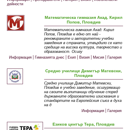
дейности
Математическа гимназия Акад. Кирил
Попов, Пловдив
Математическа гимназия Акад. Кирил
Попов, Пловдив е едно от най -
реномираните и авторитетни учебни
заведения в страната, утвърдило се като
средище на висока култура, творчество и
образованост. Осигу
Информация
Гимназията днес
Екип
Визия
Мисия
Галерия
Средно училище Димитър Матевски,
Пловдив
Средно училище Димитър Матевски,
Пловдив е учебно заведение, осигуряващо
на своите възпитаници обучение според
държавните образователни изисквания и
стандартите на Европейския съюз в духа
на д
Информация
Галерия
Езиков център Тера, Пловдив