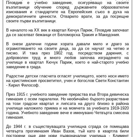
Пловдив е учебно заведение, осигуряващо на своите
възпитаници обучение според държавните образователни
изисквания и стандартите на Европейския съюз в духа на
демократичните ценности. Отварило врати, за да посрещне
своите първи възпитаници.
В началото на XX век в квартал Кючук Париж, Пловдив започват
да се заселват бежанци от Беломорска Тракия и Македония.
В онези далечни години хората давали мило и драго за
ограмотяването на своите деца, за да се научат на четмо и
писмо. И така през 1902 год. посредством дарения, с
доброволен труд и много любов започва изграденето на
училище в квартал Кючук Париж, което е най-старото учебно
заведение в града.
Радостни детски гласчета огласят училището, което носи името
на християнския просветител, учен и богослов Свети Константин
- Кирил Философ.
През 1915 г. учебното заведение прераства във Втора девическа
гимназия с осем паралелки. Но необичайно бързото разрастване
на този градски квартал и липсата на друго близко в района
училище наложило приема и на момчета за учебната 1919-1920
година. Учебното заведение вече е именувано Четвърта смесена
гимназия.
До 1944 г. в съществуващата училищна сграда се помещава
четвърта прогимназия Иван Вазов, тъй като в квартла били
построени още две нови първоначални училища - Климент