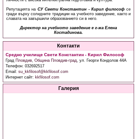
Репутацията на
СУ Свети Константин - Кирил философ
се
гради върху солидните традиции на учебното заведение, както и
славата на завършили образованието си в него.
Директор на учебното заведение е г-жа Елена
Костадинова.
Контакти
Средно училище Свети Константин - Кирил Философ
Град
Пловдив
,
Община Пловдив-град
,
ул. Георги Кондолов 44А
Телефон:
032692517
Email:
su_kkfilosof@kkfilosof.com
Интернет сайт:
kkfilosof.com
Галерия