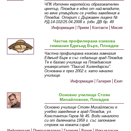
ЧПК Източен европейски образователен
център, Пловдив е едно от най-младите,
но вече утвърдили се учебни заведения в
Пловдив. Открит с Държавен лиценз №
РД-14-102/25.04.2008 г. (обн. ДВ бр. 49
Информация
Прием
Контакти
Мисия
Частна профилирана езикова
гимназия Едмънд Бърк, Пловдив
Частна профилирана езикова гимназия
Едмънд Бърк е със седалище град Пловдив.
Тя е базово училище на Пловдивския
университет "Паисий Хилендарски".
Основана е през 2002 г. като начално
училище.
Информация
Галерия
Екип
Основно училище Стоян
Михайловски, Пловдив
Основно училище Стоян Михайловски е
учебно заведение в град Пловдив, ул.
Константин Геров № 45. Води началото
си от далечната 1959 г. със започване
строеж на новата сград
Информация
Преподаватели
Галерия
Визия
Извънкласни