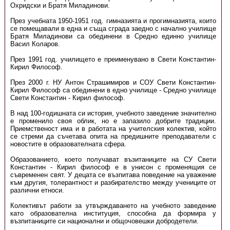
Охридски и Братя Миладинови.
През учебната 1950-1951 год. гимназията и прогимназията, които
се помещавали в една и съща сграда заедно с начално училище
Братя Миладинови са обединени в Средно единно училище
Васил Коларов.
През 1991 год. училището е преименувано в Свети Константин-
Кирил Философ.
През 2000 г. НУ Антон Страшимиров и СОУ Свети Константин-
Кирил Философ са обединени в едно училище - Средно училище
Свети Константин - Кирил философ.
В над 100-годишната си история, учебното заведение значително
е променило своя облик, но е запазило добрите традиции.
Приемственост има и в работата на учителския колектив, който
се стреми да съчетава опита на предишните преподаватели с
новостите в образователната сфера.
Образованието, което получават възитаниците на СУ Свети
Константин - Кирил философ е в унисон с променящия се
съвременен свят. У децата се възпитава поведение на уважение
към другия, толерантност и разбирателство между учениците от
различни етноси.
Колективът работи за утвърждаването на учебното заведение
като образователна институция, способна да формира у
възпитаниците си национални и общочовешки добродетели.