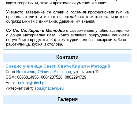
както теоретични, така и практически умения и знания.
Учебното заведение се слави с големия професионализъм на
преподавателите и тяхната всеотдайност към възпитаниците си,
обграждайки ги с внимание, давайки им знания.
СУ Св. Св. Кирил и Методий
е съвременено учебно заведение
с добра материална база, която включва оборудвани кабинети
по учебните предмети, 3 физкултурни салона, лекарски кабинет,
работилница, кухня и столова.
Контакти
Средно училище Свети Свети Кирил и Методий
Село
Игнатиево
,
Община Аксаково
,
ул. Плиска 11
GSM:
0888314956, 0884237528, 0882294729
Email:
oukmi@abv.bg
Интернет сайт:
sou.ignatievo.eu
Галерия