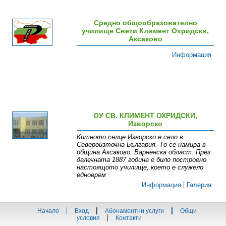
Средно общообразователно
училище Свети Климент Охридски,
Аксаково
Информация
ОУ СВ. КЛИМЕНТ ОХРИДСКИ,
Изворско
Китното селце Изворско е село в
Североизточна България. То се намира в
община Аксаково, Варненска област. През
далечната 1887 година е било построено
настоящото училище, което е служело
едноврем
Информация
Галерия
Начало
Вход
Абонаментни услуги
Общи
условия
Контакти