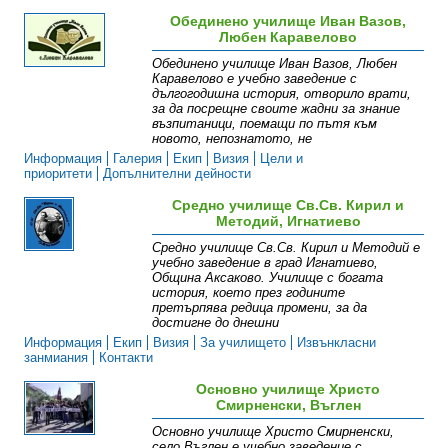
Обединено училище Иван Вазов,
Любен Каравелово
Обединено училище Иван Вазов, Любен
Каравелово е учебно заведение с
дългогодишна история, отворило врати,
за да посрещне своите жадни за знание
възпитаници, поемащи по пътя към
новото, непознатото, не
Информация
Галерия
Екип
Визия
Цели и
приоритети
Допълнителни дейности
Средно училище Св.Св. Кирил и
Методий, Игнатиево
Средно училище Св.Св. Кирил и Методий е
учебно заведение в град Игнатиево,
Община Аксаково. Училище с богата
история, което през годините
претърпява редица промени, за да
достигне до днешни
Информация
Екип
Визия
За училището
Извънкласни
занмиания
Контакти
Основно училище Христо
Смирненски, Въглен
Основно училище Христо Смирненски,
село Въглен е учебно заведение с