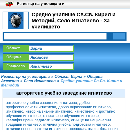
Регистър на училищата и
университетите в България
Средно училище Св.Св. Кирил и
Методий, Село Игнатиево - За
училището
Област
Община
Град/село
Регистър на училищата
»
Област Варна
»
Община
Аксаково
»
Село Игнатиево
»
Средно училище Св.Св. Кирил и
Методий
авторитено учебно заведение игнатиево
авторитено учебно заведение игнатиево
,
добри
професионалисти игнатиево
,
добро образование игнатиево
,
игнатиево
,
извор на знание игнатиево
,
качествено и достъпно
обучение игнатиево
,
качествено обучение игнатиево
,
квалифицирани педагози игнатиево
,
огнище на национални
традиции игнатиево
,
отлична учебна подготовка игнатиево
,
отлични преподаватели игнатиево
,
преподаватели с богат опит