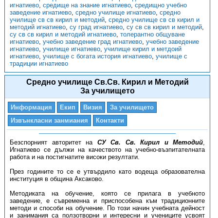
игнатиево
,
средище на знание игнатиево
,
средищно учебно
заведение игнатиево
,
средно училище игнатиево
,
средно
училище св св кирил и методий
,
средно училище св св кирил и
методий игнатиево
,
су град игнатиево
,
су св св кирил и методий
,
су св св кирил и методий игнатиево
,
толерантно общуване
игнатиево
,
учебно заведение град игнатиево
,
учебно заведение
игнатиево
,
училище игнатиево
,
училище кирил и метдоий
игнатиево
,
училище с богата история игнатиево
,
училище с
традиции игнатиево
Средно училище Св.Св. Кирил и Методий
За училището
Информация
Екип
Визия
За училището
Извънкласни занмиания
Контакти
Безспорният авторитет на
СУ Св. Св. Кирил и Методий
,
Игнатиево се дължи на качеството на учебно-възпитателната
работа и на постигнатите високи резултати.
През годините то се е утвърдило като водеща образователна
институция в община Аксаково.
Методиката на обучение, която се прилага в учебното
заведение, е съвременна и приспособена към традиционните
методи и способи на обучение. По този начин учебната дейност
и занимания са ползотворни и интересни и учениците усвоят