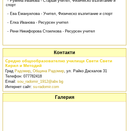
Румяна Иванова - Старши учител, Физическо възпитание и
спорт
Ева Емануилова - Учител, Физическо възпитание и спорт
Елка Иванова - Ресурсен учител
Рени Никифорова Стоилкова - Ресурсен учител
Контакти
Средно общообразователно училище Свети Свети
Кирил и Методий
Град
Радомир
,
Община Радомир
,
ул. Райко Даскалов 31
Телефон:
077782418
Email:
sou_radomir_1912@abv.bg
Интернет сайт:
su-radomir.com
Галерия