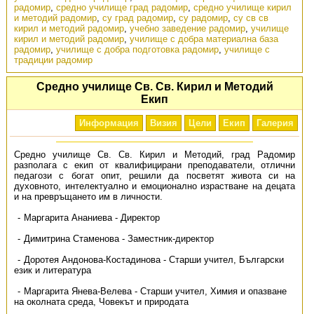
радомир
,
средно училище град радомир
,
средно училище кирил
и методий радомир
,
су град радомир
,
су радомир
,
су св св
кирил и методий радомир
,
учебно заведение радомир
,
училище
кирил и методий радомир
,
училище с добра материална база
радомир
,
училище с добра подготовка радомир
,
училище с
традиции радомир
Средно училище Св. Св. Кирил и Методий
Екип
Информация
Визия
Цели
Екип
Галерия
Средно училище Св. Св. Кирил и Методий, град Радомир
разполага с екип от квалифицирани преподаватели, отлични
педагози с богат опит, решили да посветят живота си на
духовното, интелектуално и емоционално израстване на децата
и на превръщането им в личности.
Маргарита Ананиева - Директор
Димитрина Стаменова - Заместник-директор
Доротея Андонова-Костадинова - Старши учител, Български
език и литература
Маргарита Янева-Велева - Старши учител, Химия и опазване
на околната среда, Човекът и природата