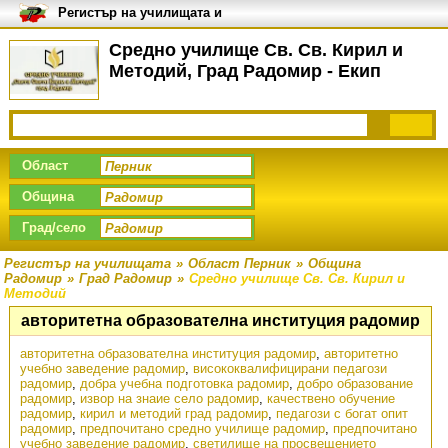
Регистър на училищата и
университетите в България
Средно училище Св. Св. Кирил и
Методий, Град Радомир - Екип
Област
Община
Град/село
Регистър на училищата
»
Област Перник
»
Община
Радомир
»
Град Радомир
»
Средно училище Св. Св. Кирил и
Методий
авторитетна образователна институция радомир
авторитетна образователна институция радомир
,
авторитетно
учебно заведение радомир
,
висококвалифицирани педагози
радомир
,
добра учебна подготовка радомир
,
добро образование
радомир
,
извор на знаие село радомир
,
качествено обучение
радомир
,
кирил и методий град радомир
,
педагози с богат опит
радомир
,
предпочитано средно училище радомир
,
предпочитано
учебно заведение радомир
,
светилище на просвещението