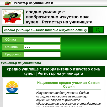
Регистър на училищата и
университетите в България
средно училище с
изобразително изкуство овча
купел | Регистър на училищата
Област
Община
Град/село
Регистър на училищата
средно училище с изобразително изкуство овча
купел | Регистър на училищата
Национално средно училище София,
София
Национално средно училище София
осигурява на своите възпитаници
обучение според държавните
образователни изисквания и стандартите