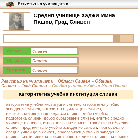
Регистър на училищата и
университетите в България
Средно училище Хаджи Мина
Пашов, Град Сливен
Област
Община
Град/село
Регистър на училищата
»
Област Сливен
»
Община
Сливен
»
Град Сливен
»
Средно училище Хаджи Мина Пашов
авторитетна учебна институция сливен
авторитетна учебна институция сливен
,
авторитетно учебно
заведение сливен
,
авторитетно училища в сливен
,
висококвалифицирани педагози сливен
,
добра учебна
подготовка сливен
,
добро образование сливен
,
елитно средно
училище в сливен
,
извор на знание сливен
,
качествено обучение
сливен
,
предпочитано учебно заведение сливен
,
препоръчано
средно училище в сливен
,
проспериращо учебно заведение
сливен
,
светилище на просвещението сливен
,
сливен
,
средище