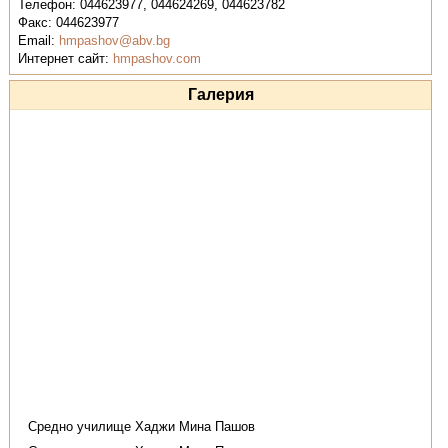
Телефон:
044623977, 044624269, 044623782
Факс:
044623977
Email:
hmpashov@abv.bg
Интернет сайт:
hmpashov.com
Галерия
Средно училище Хаджи Мина Пашов