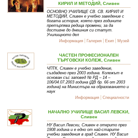
КИРИЛ И МЕТОДИЙ, Сливен
ОСНОВНО УЧИЛИЩЕ СВ. СВ. КИРИЛ И
МЕТОДИЙ, Сливен е учебно заведение с
богата история, която през годините
претърпява редица промени, за да
достигне до днешния си статут.
Училищното дел
Информация
Галерия
Екип
Музей
ЧАСТЕН ПРОФЕСИОНАЛЕН
ТЪРГОВСКИ КОЛЕЖ, Сливен
ЧПТК, Сливен е учебно заведение,
създадено през 2003 година. Колежът е
основан със заповед № РД – 14 –
106/04.07.2003 година (ДВ бр. 66 от 2003
година) на Министъра на образованието и
наук
Информация
Специалности
НАЧАЛНО УЧИЛИЩЕ ВАСИЛ ЛЕВСКИ,
Сливен
НУ Васил Левски, Сливен е открито през
1908 година и е едно от най-старите
учебни заведения в град Сливен. НУ Васил