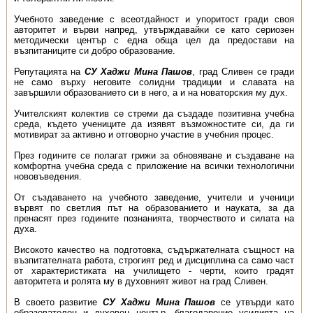
Учебното заведение с всеотдайност и упоритост гради своя
авторитет и върви напред, утвърждавайки се като сериозен
методически център с една обща цел да предостави на
възпитаниците си добро образование.
Репутацията на
СУ Хаджи Мина Пашов
, град Сливен се гради
не само върху неговите солидни традиции и славата на
завършили образованието си в него, а и на новаторския му дух.
Учителският колектив се стреми да създаде позитивна учебна
среда, където учениците да изявят възможностите си, да ги
мотивират за активно и отговорно участие в учебния процес.
През годините се полагат грижи за обновяване и създаване на
комфортна учебна среда с приложение на всички технологични
нововъведения.
От създаването на учебното заведение, учители и ученици
вървят по светлия път на образованието и науката, за да
пренасят през годините познанията, творчеството и силата на
духа.
Високото качество на подготовка, съдържа­телната същност на
възпитателната работа, строгият ред и дисциплина са само част
от характери­стиката на училището - черти, които градят
авторитета и ролята му в духовният живот на град Сливен.
В своето развитие
СУ Хаджи Мина Пашов
се утвърди като
образователен и духовен център, благода­рение усилията на