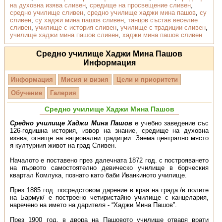
на духовна изява сливен
,
средище на просвещение сливен
,
средно училище сливен
,
средно училище хаджи мина пашов
,
су
сливен
,
су хаджи мина пашов сливен
,
танцов състав веселие
сливен
,
училище с история сливен
,
училище с традиции сливен
,
училище хаджи мина пашов сливен
,
хаджи мина пашов сливен
Средно училище Хаджи Мина Пашов
Информация
Информация
Мисия и визия
Цели и приоритети
Обучение
Галерия
Средно училище Хаджи Мина Пашов
Средно училище Хаджи Мина Пашов
е учебно заведение със
126-годишна история, извор на знание, средище на духовна
изява, огнище на национални традиции. Заема централно място
я културния живот на град Сливен.
Началото е поставено през далечната 1872 год. с построяването
на първото самостоятелно девическо училище в борческия
квартал Комлука, познато като баби Иванкиното училище.
През 1885 год. посредстовом дарение в края на града /в полите
на Бармук/ е построено четиристайно училище с канцелария,
наречено на името на дарителя - “Хаджи Мина Пашов”.
През 1900 год. в двора на Пашовото училище отваря врати