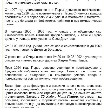
начално училище с две класни стаи.
От 1907 год. училището вече е Първа девическа прогимназия,
която след 1919 год. е преименувана в Първа Сливенска градска
прогимназия с 9 паралелки с 458 ученика /момичета и момчета/,
прочута с богатата си библиотека, кабинети и нов гимнастически
салон.
В периода 1950 - 1958 год. училището е обединено със
Сливенската мъжка гимназия Добри Чинтулов, и вече е Първо
единно училище, именувано на Съби Димитров.
От 01.09.1958 год. училището отново е самостоятелно и до 1969
год. негов патрон е Димитър Богданов.
С решение на Общинския съвет № 20 от 19.02.1992 г. училището
отново носи името на своя дарител Хаджи Мина Пашов.
През 1994 год. Първо основно училище е преобразувано в
Средно общообразователно училище. Полагат се грижи за
обновяване и създаване на комфортна учебна среда с
приложение на всички технологични нововъведения.
Важен фактор за формиране и развитие на ценностната система
на децата, след семейството стои училището. Българите високо
ценят образованието и се стремят децата им да обикнат книгата
и училището. Затова в
СУ Хаджи Мина Пашов,
се стремят да
обучават, възпитават и формират богата ценностна система у
своите възпитаници, да възпитава и изгражда високообразовани
и толерантни личности.