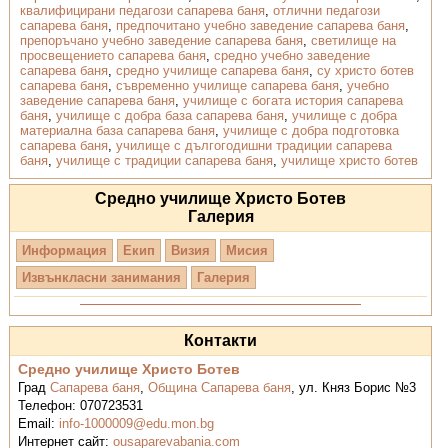
квалифицирани педагози сапарева баня
,
отлични педагози
сапарева баня
,
предпочитано учебно заведение сапарева баня
,
препоръчано учебно заведение сапарева баня
,
светилище на
просвещението сапарева баня
,
средно учебно заведение
сапарева баня
,
средно училище сапарева баня
,
су христо ботев
сапарева баня
,
съвременно училище сапарева баня
,
учебно
заведение сапарева баня
,
училище с богата история сапарева
баня
,
училище с добра база сапарева баня
,
училище с добра
материална база сапарева баня
,
училище с добра подготовка
сапарева баня
,
училище с дългогодишни традиции сапарева
баня
,
училище с традиции сапарева баня
,
училище христо ботев
Средно училище Христо Ботев
Галерия
Информация
Екип
Визия
Мисия
Извънкласни занимания
Галерия
Контакти
Средно училище Христо Ботев
Град
Сапарева баня
,
Община Сапарева баня
,
ул. Княз Борис №3
Телефон:
070723531
Email:
info-1000009@edu.mon.bg
Интернет сайт:
ousaparevabania.com