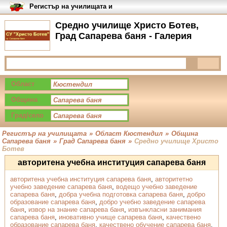
Регистър на училищата и
университетите в България
Средно училище Христо Ботев,
Град Сапарева баня - Галерия
Област
Община
Град/село
Регистър на училищата
»
Област Кюстендил
»
Община
Сапарева баня
»
Град Сапарева баня
»
Средно училище Христо
Ботев
авторитена учебна институция сапарева баня
авторитена учебна институция сапарева баня
,
авторитетно
учебно заведение сапарева баня
,
водещо учебно заведение
сапарева баня
,
добра учебна подготовка сапарева баня
,
добро
образование сапарева баня
,
добро учебно заведение сапарева
баня
,
извор на знание сапарева баня
,
извънкласни занимания
сапарева баня
,
иновативно учище сапарева баня
,
качествено
образование сапарева баня
,
качествено обучение сапарева баня
,