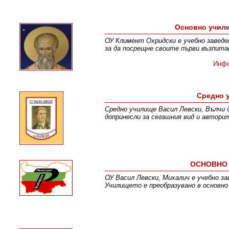
Основно учил
ОУ Климент Охридски е учебно заведе
за да посрещне своите първи възпита
Инф
Средно 
Средно училище Васил Левски, Вълчи д
допринесли за сегашния вид и автори
ОСНОВНО 
ОУ Васил Левски, Михалич е учебно за
Училището е преобразувано в основно