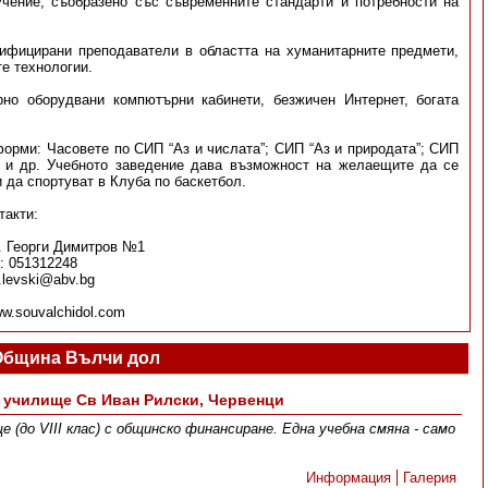
учение, съобразено със съвременните стандарти и потребности на
ифицирани преподаватели в областта на хуманитарните предмети,
е технологии.
рно оборудвани компютърни кабинети, безжичен Интернет, богата
орми: Часовете по СИП “Аз и числата”; СИП “Аз и природата”; СИП
т и др. Учебното заведение дава възможност на желаещите да се
 да спортуват в Клуба по баскетбол.
такти:
. Георги Димитров №1
: 051312248
.levski@abv.bg
w.souvalchidol.com
Община Вълчи дол
 училище Св Иван Рилски, Червенци
е (до VІІІ клас) с общинско финансиране. Една учебна смяна - само
Информация
Галерия