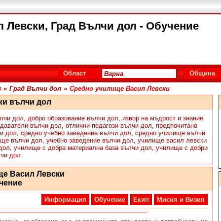
 Левски, Град Вълчи дол - Обучение
Област
Община
л
»
Град Вълчи дол
»
Средно училище Васил Левски
ки вълчи дол
лчи дол
,
добро образование вълчи дол
,
извор на мъдрост и знание
даватели вълчи дол
,
отлични педагози вълчи дол
,
предпочитано
и дол
,
средно учебно заведение вълчи дол
,
средно училище вълчи
ище вълчи дол
,
учебно заведение вълчи дол
,
училище васил левски
дол
,
училище с добра материална база вълчи дол
,
училище с добри
лчи дол
ще Васил Левски
чение
Информация
Обучение
Екип
Мисия и Визия