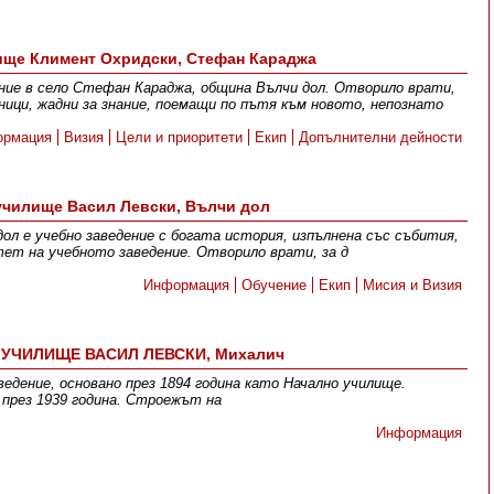
ище Климент Охридски, Стефан Караджа
ние в село Стефан Караджа, община Вълчи дол. Отворило врати,
ници, жадни за знание, поемащи по пътя към новото, непознато
ормация
Визия
Цели и приоритети
Екип
Допълнителни дейности
училище Васил Левски, Вълчи дол
ол е учебно заведение с богата история, изпълнена със събития,
тет на учебното заведение. Отворило врати, за д
Информация
Обучение
Екип
Мисия и Визия
УЧИЛИЩЕ ВАСИЛ ЛЕВСКИ, Михалич
ведение, основано през 1894 година като Начално училище.
 през 1939 година. Строежът на
Информация