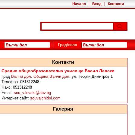
Начало
Вход
Контакти
Град/село
Контакти
Средно общообразователно училище Васил Левски
Град
Вълчи дол
,
Община Вълчи дол
,
ул. Георги Димитров 1
Телефон:
051312248
Факс:
051312248
Email:
sou_v.levski@abv.bg
Интернет сайт:
souvalchidol.com
Галерия