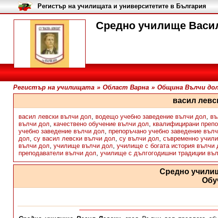
Регистър на училищата и университетите в България
Средно училище Васил
Регистър на училищата
»
Област Варна
»
Община Вълчи до
васил левс
васил левски вълчи дол
,
водещо учебно заведение вълчи дол
,
въ
вълчи дол
,
качествено обучение вълчи дол
,
квалифицирани препо
учебно заведение вълчи дол
,
препоръчано учебно заведение вълч
дол
,
су васил левски вълчи дол
,
су вълчи дол
,
съвременно учил
вълчи дол
,
училище вълчи дол
,
училище с богата история вълчи 
преподаватели вълчи дол
,
училище с дългогодишни традиции въ
Средно учили
Обу