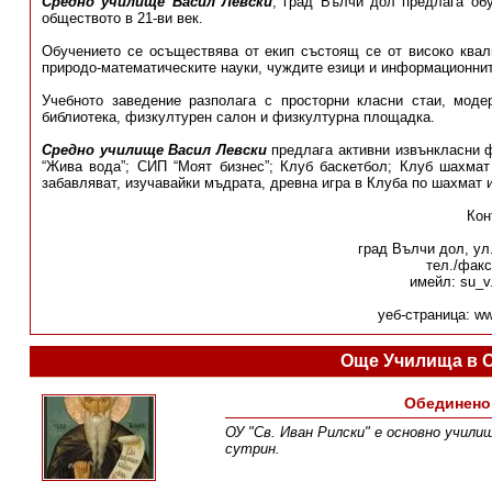
Средно училище Васил Левски
, град Вълчи дол предлага об
обществото в 21-ви век.
Обучението се осъществява от екип състоящ се от високо квал
природо-математическите науки, чуждите езици и информационнит
Учебното заведение разполага с просторни класни стаи, моде
библиотека, физкултурен салон и физкултурна площадка.
Средно училище Васил Левски
предлага активни извънкласни ф
“Жива вода”; СИП “Моят бизнес”; Клуб баскетбол; Клуб шахма
забавляват, изучавайки мъдрата, древна игра в Клуба по шахмат и
Кон
град Вълчи дол, ул
тел./факс
имейл: su_v
уеб-страница: ww
Още Училища в 
Обединено
ОУ "Св. Иван Рилски" е основно училищ
сутрин .