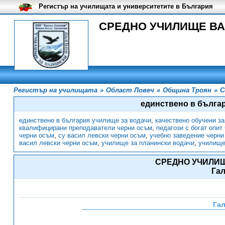
Регистър на училищата и университетите в България
СРЕДНО УЧИЛИЩЕ ВАСИ
Регистър на училищата
»
Област Ловеч
»
Община Троян
»
С
единствено в бълга
единствено в българия училище за водачи
,
качествено обучени з
квалифицирани преподаватели черни осъм
,
педагози с богат опит
черни осъм
,
су васил левски черни осъм
,
учебно заведение черни
васил левски черни осъм
,
училище за планински водачи
,
училище
СРЕДНО УЧИЛИ
Га
Га