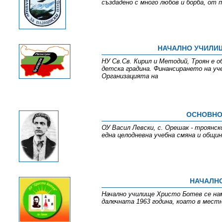
създадено с много любов и борба, от 
НАЧАЛНО УЧИЛИЩ
НУ Св.Св. Кирил и Методий, Троян е о
детска градина. Финансирането на уч
Организацията на
ОСНОВНО
ОУ Васил Левски, с. Орешак - троянско
една целодневна учебна смяна и общин
НАЧАЛНО
Начално училище Христо Ботев се нам
далечната 1963 година, коато в мест