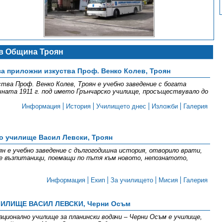
в Община Троян
а приложни изкуства Проф. Венко Колев, Троян
тва Проф. Венко Колев, Троян е учебно заведение с богата
чната 1911 г. под името Грънчарско училище, просъществувало до
Информация
История
Училището днес
Изложби
Галерия
о училище Васил Левски, Троян
ян е учебно заведение с дългогодишна история, отворило врати,
ие възпитаници, поемащи по пътя към новото, непознатото,
Информация
Екип
За училището
Мисия
Галерия
ИЛИЩЕ ВАСИЛ ЛЕВСКИ, Черни Осъм
нално училище за планински водачи – Черни Осъм е училище,