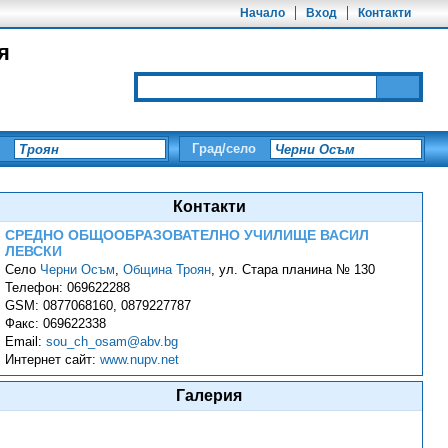
Начало
Вход
Контакти
я
Град/село
Контакти
СРЕДНО ОБЩООБРАЗОВАТЕЛНО УЧИЛИЩЕ ВАСИЛ
ЛЕВСКИ
Село
Черни Осъм
,
Община Троян
,
ул. Стара планина № 130
Телефон:
069622288
GSM:
0877068160, 0879227787
Факс:
069622338
Email:
sou_ch_osam@abv.bg
Интернет сайт:
www.nupv.net
Галерия