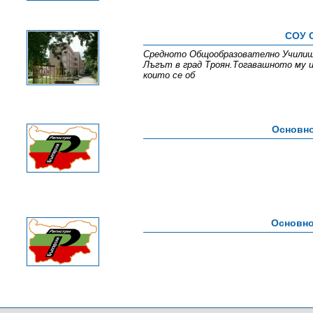
СОУ 
Средното Общообразователно Училище 
Лъгът в град Троян.Тогавашното му и
които се об
Основно
Основно