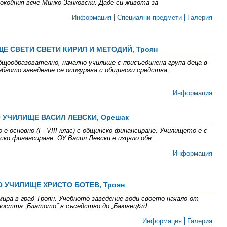
покойния вече Минко Занковски. Даде си живота за
Информация
Специални предмети
Галерия
Е СВЕТИ СВЕТИ КИРИЛ И МЕТОДИЙ, Троян
бщообразователно, начално училище с присъединена група деца в
ебното заведение се осигурява с общински средства.
Информация
 УЧИЛИЩЕ ВАСИЛ ЛЕВСКИ, Орешак
 е основно (І - VІІІ клас) с общинско финансиране. Училището е с
ско финансиране. ОУ Васил Левски е изцяло обн
Информация
 УЧИЛИЩЕ ХРИСТО БОТЕВ, Троян
ира в град Троян. Учебното заведение води своето начало от
ността „Блатото” в съседство до „Баювец&rd
Информация
Галерия