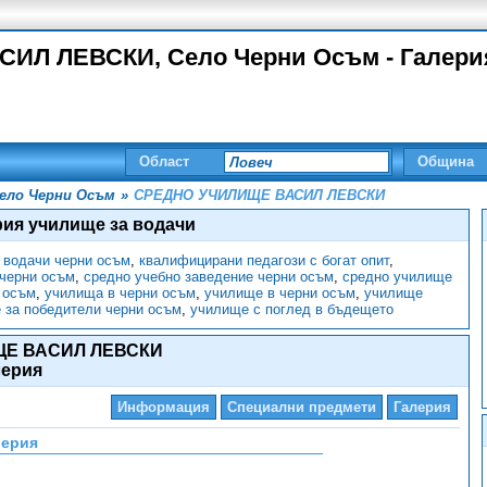
Л ЛЕВСКИ, Село Черни Осъм - Галери
Област
Община
ело Черни Осъм
»
СРЕДНО УЧИЛИЩЕ ВАСИЛ ЛЕВСКИ
рия училище за водачи
а водачи черни осъм
,
квалифицирани педагози с богат опит
,
 черни осъм
,
средно учебно заведение черни осъм
,
средно училище
 осъм
,
училища в черни осъм
,
училище в черни осъм
,
училище
 за победители черни осъм
,
училище с поглед в бъдещето
ЩЕ ВАСИЛ ЛЕВСКИ
лерия
Информация
Специални предмети
Галерия
лерия