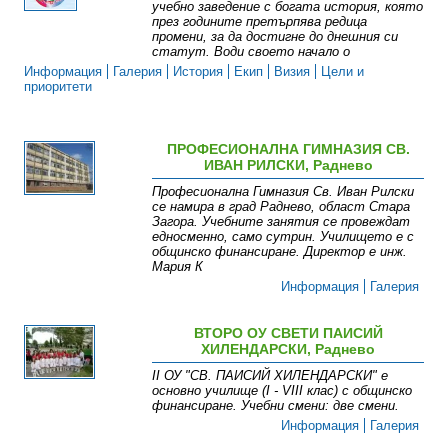
учебно заведение с богата история, която
през годините претърпява редица
промени, за да достигне до днешния си
статут. Води своето начало о
Информация
Галерия
История
Екип
Визия
Цели и
приоритети
ПРОФЕСИОНАЛНА ГИМНАЗИЯ СВ.
ИВАН РИЛСКИ, Раднево
Професионална Гимназия Св. Иван Рилски
се намира в град Раднево, област Стара
Загора. Учебните занятия се провеждат
едносменно, само сутрин. Училището е с
общинско финансиране. Директор е инж.
Мария К
Информация
Галерия
ВТОРО ОУ СВЕТИ ПАИСИЙ
ХИЛЕНДАРСКИ, Раднево
ІІ ОУ "СВ. ПАИСИЙ ХИЛЕНДАРСКИ " е
основно училище (І - VІІІ клас) с общинско
финансиране. Учебни смени: две смени .
Информация
Галерия