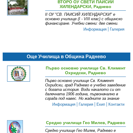
ВТОРО ОУ СВЕТИ ПАИСИЙ
ХИЛЕНДАРСКИ, Раднево
ІІ ОУ "СВ. ПАИСИЙ ХИЛЕНДАРСКИ " е
основно училище (І - VІІІ клас) с общинско
финансиране. Учебни смени: две смени .
Информация
Галерия
Още Училища в Община Раднево
Първо основно училище Св. Климент
Охридски, Раднево
Първо основно училище Св. Климент
Охридски, град Раднево е учебно заведение
с богата история. Води началото си от
далечната 1906 година, първоначално в
сграда под навес. Но жадните за знание
Информация
Галерия
Екип
Контакти
Средно училище Гео Милев, Раднево
Средно училище Гео Милев, Раднево е