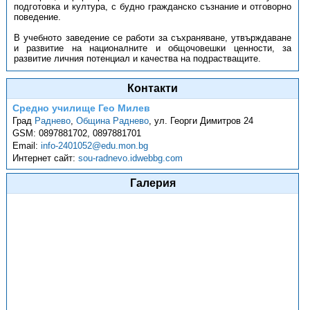
подготовка и култура, с будно гражданско съзнание и отговорно
поведение.
В учебното заведение се работи за съхраняване, утвърждаване
и развитие на националните и общочовешки ценности, за
развитие личния потенциал и качества на подрастващите.
Контакти
Средно училище Гео Милев
Град
Раднево
,
Община Раднево
,
ул. Георги Димитров 24
GSM:
0897881702, 0897881701
Email:
info-2401052@edu.mon.bg
Интернет сайт:
sou-radnevo.idwebbg.com
Галерия