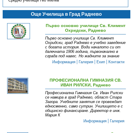
Средно училище Гео Милев
Още Училища в Град Раднево
Първо основно училище Св. Климент
Охридски, Раднево
Първо основно училище Св. Климент
Охридски, град Раднево е учебно заведение
с богата история. Води началото си от
далечната 1906 година, първоначално в
сграда под навес. Но жадните за знание
Информация
Галерия
Екип
Контакти
ПРОФЕСИОНАЛНА ГИМНАЗИЯ СВ.
ИВАН РИЛСКИ, Раднево
Професионална Гимназия Св. Иван Рилски
се намира в град Раднево, област Стара
Загора. Учебните занятия се провеждат
едносменно, само сутрин. Училището е с
общинско финансиране. Директор е инж.
Мария К
Информация
Галерия