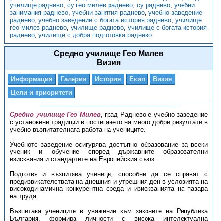
училище раднево
,
су гео милев раднево
,
су раднево
,
учебни
занимания раднево
,
учебни занятия раднево
,
учебно заведение
раднево
,
учебно заведение с богата история раднево
,
училище
гео милев раднево
,
училище раднево
,
училище с богата история
раднево
,
училище с добра подготовка раднево
Средно училище Гео Милев
Визия
Информация
Галерия
История
Екип
Визия
Цели и приоритети
Средно училище Гео Милев
, град Раднево е учебно заведение
с установени традиции в постигането на много добри резултати в
учебно възпитателната работа на учениците.
Учебното заведение осигурява достъпно образование за всеки
ученик и обучение според държавните образователни
изисквания и стандартите на Европейския съюз.
Подготвя и възпитава ученици, способни да се справят с
предизвикателствата на днешния и утрешния ден в условията на
високодинамична конкурентна среда и изискванията на пазара
на труда.
Възпитава учениците в уважение към законите на Република
България, формира личности с висока интелектуална