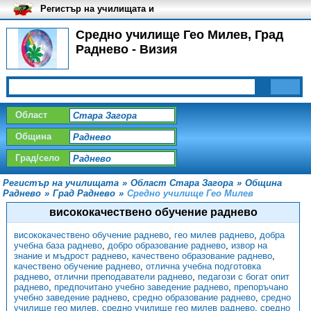
Регистър на училищата и
университетите в България
Средно училище Гео Милев, Град
Раднево - Визия
Област
Община
Град/село
Регистър на училищата
»
Област Стара Загора
»
Община
Раднево
»
Град Раднево
»
Средно училище Гео Милев
висококачествено обучение раднево
висококачествено обучение раднево
,
гео милев раднево
,
добра
учебна база раднево
,
добро образование раднево
,
извор на
знание и мъдрост раднево
,
качествено образование раднево
,
качествено обучение раднево
,
отлична учебна подготовка
раднево
,
отлични преподаватели раднево
,
педагози с богат опит
раднево
,
предпочитано учебно заведение раднево
,
препоръчано
учебно заведение раднево
,
средно образование раднево
,
средно
училище гео милев
,
средно училище гео милев раднево
,
средно