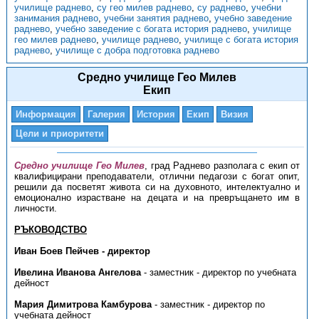
училище раднево
,
су гео милев раднево
,
су раднево
,
учебни
занимания раднево
,
учебни занятия раднево
,
учебно заведение
раднево
,
учебно заведение с богата история раднево
,
училище
гео милев раднево
,
училище раднево
,
училище с богата история
раднево
,
училище с добра подготовка раднево
Средно училище Гео Милев
Екип
Информация
Галерия
История
Екип
Визия
Цели и приоритети
Средно училище Гео Милев
, град Раднево разполага с екип от
квалифицирани преподаватели, отлични педагози с богат опит,
решили да посветят живота си на духовното, интелектуално и
емоционално израстване на децата и на превръщането им в
личности.
РЪКОВОДСТВО
Иван Боев Пейчев - директор
Ивелина Иванова Ангелова
- заместник - директор по учебната
дейност
Мария Димитрова Камбурова
- заместник - директор по
учебната дейност