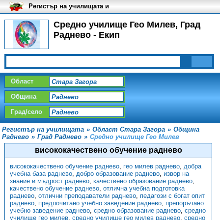
Регистър на училищата и
университетите в България
Средно училище Гео Милев, Град
Раднево - Екип
Област
Община
Град/село
Регистър на училищата
»
Област Стара Загора
»
Община
Раднево
»
Град Раднево
»
Средно училище Гео Милев
висококачествено обучение раднево
висококачествено обучение раднево
,
гео милев раднево
,
добра
учебна база раднево
,
добро образование раднево
,
извор на
знание и мъдрост раднево
,
качествено образование раднево
,
качествено обучение раднево
,
отлична учебна подготовка
раднево
,
отлични преподаватели раднево
,
педагози с богат опит
раднево
,
предпочитано учебно заведение раднево
,
препоръчано
учебно заведение раднево
,
средно образование раднево
,
средно
училище гео милев
,
средно училище гео милев раднево
,
средно