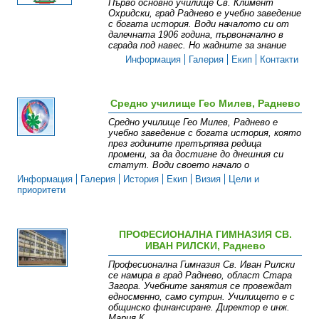
Първо основно училище Св. Климент
Охридски, град Раднево е учебно заведение
с богата история. Води началото си от
далечната 1906 година, първоначално в
сграда под навес. Но жадните за знание
Информация
Галерия
Екип
Контакти
Средно училище Гео Милев, Раднево
Средно училище Гео Милев, Раднево е
учебно заведение с богата история, която
през годините претърпява редица
промени, за да достигне до днешния си
статут. Води своето начало о
Информация
Галерия
История
Екип
Визия
Цели и
приоритети
ПРОФЕСИОНАЛНА ГИМНАЗИЯ СВ.
ИВАН РИЛСКИ, Раднево
Професионална Гимназия Св. Иван Рилски
се намира в град Раднево, област Стара
Загора. Учебните занятия се провеждат
едносменно, само сутрин. Училището е с
общинско финансиране. Директор е инж.
Мария К