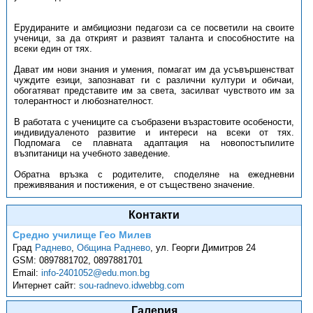
Ерудираните и амбициозни педагози са се посветили на своите
ученици, за да открият и развият таланта и способностите на
всеки един от тях.
Дават им нови знания и умения, помагат им да усъвършенстват
чуждите езици, запознават ги с различни култури и обичаи,
обогатяват представите им за света, засилват чувството им за
толерантност и любознателност.
В работата с учениците са съобразени възрастовите особености,
индивидуаленото развитие и интереси на всеки от тях.
Подпомага се плавната адаптация на новопостъпилите
възпитаници на учебното заведение.
Обратна връзка с родителите, споделяне на ежедневни
преживявания и постижения, е от съществено значение.
Контакти
Средно училище Гео Милев
Град
Раднево
,
Община Раднево
,
ул. Георги Димитров 24
GSM:
0897881702, 0897881701
Email:
info-2401052@edu.mon.bg
Интернет сайт:
sou-radnevo.idwebbg.com
Галерия