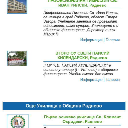
ПРОФЕСИОНАЛНА ГИМНАЗИЯ СВ.
ИВАН РИЛСКИ, Раднево
Професионална Гимназия Св. Иван Рилски
се намира в град Раднево, област Стара
Загора. Учебните занятия се провеждат
едносменно, само сутрин. Училището е с
общинско финансиране. Директор е инж.
Мария К
Информация
Галерия
ВТОРО ОУ СВЕТИ ПАИСИЙ
ХИЛЕНДАРСКИ, Раднево
ІІ ОУ "СВ. ПАИСИЙ ХИЛЕНДАРСКИ " е
основно училище (І - VІІІ клас) с общинско
финансиране. Учебни смени: две смени .
Информация
Галерия
Още Училища в Община Раднево
Първо основно училище Св. Климент
Охридски, Раднево