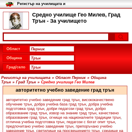
Регистър на училищата и
университетите в България
Средно училище Гео Милев, Град
Трън - За училището
Област
Община
Град/село
Регистър на училищата
»
Област Перник
»
Община
Трън
»
Град Трън
»
Средно училище Гео Милев
авторитетно учебно заведение град трън
авторитетно учебно заведение град трън
,
висококачествено
обучение трън
,
добра учебна база град трън
,
добра учебна
подготовка град трън
,
добри педагози град трън
,
добро
образование град трън
,
извор на знание град трън
,
качествено
образование град трън
,
огнище на националните традиции трън
,
отлична учебна подготовка трън
,
педагози с богат опит трън
,
предпочитано учебно заведение трън
,
препоръчано учебно
заведение трън
,
светилище на просвещението трън
,
средище на