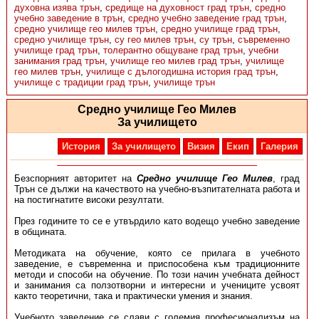
духовна изява трън
,
средище на духовност град трън
,
средно
учебно заведение в трън
,
средно учебно заведение град трън
,
средно училище гео милев трън
,
средно училище град трън
,
средно училище трън
,
су гео милев трън
,
су трън
,
съвременно
училище град трън
,
толерантно общуване град трън
,
учебни
занимания град трън
,
училище гео милев град трън
,
училище
гео милев трън
,
училище с дълогодишна история град трън
,
училище с традиции град трън
,
училище трън
Средно училище Гео Милев
За училището
История
За училището
Визия
Екип
Галерия
Безспорният авторитет на
Средно училище Гео Милев
, град
Трън се дължи на качеството на учебно-възпитателната работа и
на постигнатите високи резултати.
През годините то се е утвърдило като водещо учебно заведение
в общината.
Методиката на обучение, която се прилага в учебното
заведение, е съвременна и приспособена към традиционните
методи и способи на обучение. По този начин учебната дейност
и занимания са ползотворни и интересни и учениците усвоят
както теоретични, така и практически умения и знания.
Учебното заведение се слави с големия професионализъм на