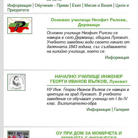
Информация
Обучение - Прием
Екип
Мисия и Визия
Цели и
Приоритети
Основно училище Неофит Рилски,
Дерманци
Основно училище Неофит Рилски се
намира в село Дерманци, община Луковит.
Учебното заведени води своето начало от
далечната 1843 година, със създаването
на килийно училище, което се
Информация
НАЧАЛНО УЧИЛИЩЕ ИНЖЕНЕР
ГЕОРГИ ИВАНОВ ВЪЛКОВ, Луковит
НУ Инж. Георги Иванов Вълков се намира в
центъра на град Луковит. В учебното
заведение се обучават ученици от I до IV
клас. Възпитателно-обра
Информация
Галерия
ОУ ПРИ ДОМ ЗА МОМИЧЕТА И