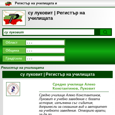
Регистър на училищата и
университетите в България
су луковит | Регистър на
училищата
Област
Община
Град/село
Регистър на училищата
су луковит | Регистър на училищата
Средно училище Алеко
Константинов, Луковит
Средно училище Алеко Константинов,
Луковит е учебно заведение с богата
история, изпълнена със събития,
допринесли за сегашния вид и авторитет
на учебното заведение. Отворило врати,
за да по