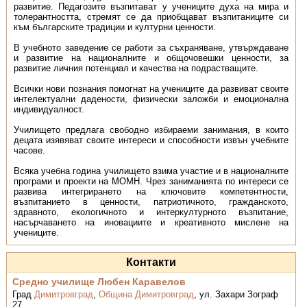
развитие. Педагозите възпитават у учениците духа на мира и
толерантността, стремят се да приобщават възпитаниците си
към българските традиции и културни ценности.
В учебното заведение се работи за съхраняване, утвърждаване
и развитие на националните и общочовешки ценности, за
развитие личния потенциал и качества на подрастващите.
Всички нови познания помогнат на учениците да развиват своите
интелектуални дадености, физически заложби и емоционална
индивидуалност.
Училището предлага свободно избираеми занимания, в които
децата изявяват своите интереси и способности извън учебните
часове.
Всяка учебна година училището взима участие и в националните
програми и проекти на МОМН. Чрез заниманията по интереси се
развива интегрирането на ключовите компетентности,
възпитанието в ценности, патриотичното, гражданското,
здравното, екологичното и интеркултурното възпитание,
насърчаването на иновациите и креативното мислене на
учениците.
Контакти
Средно училище Любен Каравелов
Град
Димитровград
,
Община Димитровград
,
ул. Захари Зограф
27