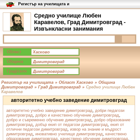
Регистър на училищата и
университетите в България
Средно училище Любен
Каравелов, Град Димитровград -
Извънкласни занимания
Област
Община
Град/село
Регистър на училищата
»
Област Хасково
»
Община
Димитровград
»
Град Димитровград
»
Средно училище Любен
Каравелов
авторитетно учебно заведение димитровград
авторитетно учебно заведение димитровград
,
добри педагози
димитровград
,
добро и качествено обучение димитровград
,
добро и съвременно обучение димитровград
,
добро образование
димитровград
,
добър екип от педагози димитровград
,
екип от
отлични педагози димитровград
,
извор на знание и мъдрост
димитровград
,
иновативно училище димитровград
,
качествено
образование димитровград
,
качествено обучение димитровград
,