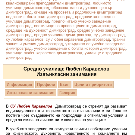
квалифицирани преподаватели димитровград
,
любимото
училище димитровград
,
образователен и духовен център
димитровград
,
огнище на просвета и родолюбие димитровград
,
педагози с богат опит димитровград
,
предпочитано средно
училище димитровград
,
предпочитано учебно заведение
димитровград
,
светилище на просвещението димитровград
,
средище на духовност димитровград
,
средно учебно заведение
димитровград
,
средно училище димитровград
,
су димитровград
,
су любен каравелов
,
су любен каравелов димитровград
,
трайни
знания и умения димитровград
,
утвърдило се учебно заведение
димитровград
,
учебно заведение с богата история димитровград
,
училище любен каравелов димитровград
,
училище с традиции
димитровград
Средно училище Любен Каравелов
Извънкласни занимания
Информация
Профили
Екип
Цели и приоритети
Извънкласни занимания
Галерия
В
СУ Любен Каравелов
, Димитровград се стремят да развиват
индивидуалността и творчеството на възпитаниците си. Това се
постига чрез създаването на подходящи и оптимални условия и
среда за изява на личностните качества на учениците.
В учебното заведение са осигурени всички необходими условия
за физическото, духовното, нравственото и социалното им