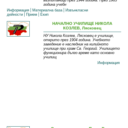
възпитаници през 1944 година. През 1965
година учебн
Информация
Материална база
Извънкласни
дейности
Прием
Екип
НАЧАЛНО УЧИЛИЩЕ НИКОЛА
КОЗЛЕВ, Лясковец
НУ Никола Козлев, Лясковец е училище,
открито през 1904 година. Учебното
заведение е наследник на килийното
училище при храм Св. Георгий. Училището
функционира дълго време като основно
училищ
Информация