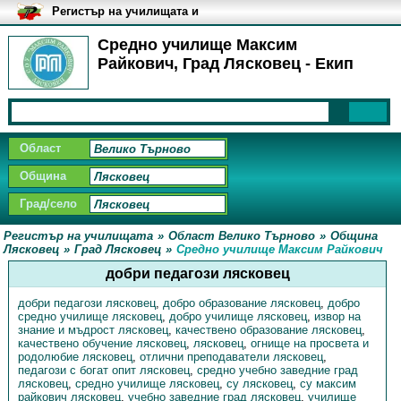
Регистър на училищата и
университетите в България
Средно училище Максим
Райкович, Град Лясковец - Екип
Област
Община
Град/село
Регистър на училищата
»
Област Велико Търново
»
Община
Лясковец
»
Град Лясковец
»
Средно училище Максим Райкович
добри педагози лясковец
добри педагози лясковец
,
добро образование лясковец
,
добро
средно училище лясковец
,
добро училище лясковец
,
извор на
знание и мъдрост лясковец
,
качествено образование лясковец
,
качествено обучение лясковец
,
лясковец
,
огнище на просвета и
родолюбие лясковец
,
отлични преподаватели лясковец
,
педагози с богат опит лясковец
,
средно учебно заведние град
лясковец
,
средно училище лясковец
,
су лясковец
,
су максим
райкович лясковец
,
учебно заведние град лясковец
,
училище