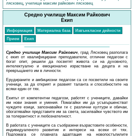
лясковец
,
училище максим райкович лясковец
Средно училище Максим Райкович
Екип
Информация
Материална база
Извънкласни дейности
Прием
Екип
Средно училище Максим Райкович
, град Лясковец разполага
с екип от квалифицирани преподаватели, отлични педагози с
богат опит, решили да посветят живота си на духовното,
интелектуално и емоционално израстване на децата и на
превръщането им в личности.
Ерудираните и амбициозни педагози са се посветили на своите
ученици, за да открият и развият таланта и способностите на
всяки един от тях.
Екипът от компетентни педагози, работят с учениците, давайки
им нови знания и умения. Помагайки им да усъвършенстват
чуждите езици, запознавайки ги с различни култури и обичаи,
обогатявайки представите им за света, засилвайки чувството им
за толерантност и любознателност.
В работата с учениците са съобразени възрастовите особености,
индивидуаленото развитие и интереси на всеки от тях.
Подпомага се плавната адаптация на новопостъпилите