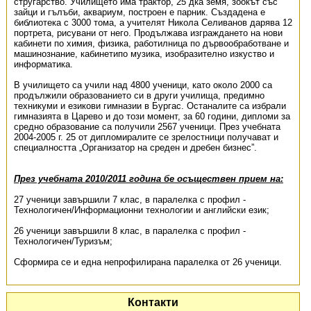
стругарство. Училището има трактор, 25 дка земя, зоокът със
зайци и гълъби, аквариум, построен е парник. Създадена е
библиотека с 3000 тома, а учителят Никола Селиванов дарява 12
портрета, рисувани от него. Продължава изграждането на нови
кабинети по химия, физика, работилница по дървообработване и
машинознание, кабинетипо музика, изобразително изкуство и
информатика.
В училището са учили над 4800 ученици, като около 2000 са
продължили образованието си в други училища, предимно
техникуми и езикови гимназии в Бургас. Останалите са избрали
гимназията в Царево и до този момент, за 60 години, дипломи за
средно образование са получили 2567 ученици. През учебната
2004-2005 г. 25 от дипломиралите се зрелостници получават и
специалността „Организатор на среден и дребен бизнес”.
През учебната 2010/2011 година бе осъществен прием на:
27 ученици завършили 7 клас, в паралелка с профил -
Технологичен/Информационни технологии и английски език;
26 ученици завършили 8 клас, в паралелка с профил -
Технологичен/Туризъм;
Сформира се и една непрофилирана паралелка от 26 ученици.
Контакти