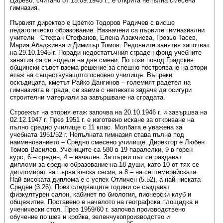
Царево, считано от 15.09.1945 г., е открита непълна смесена
гимназия.
Първият директор е Цветко Тодоров Радичев с висше
педагогическо образование. Назначени са първите гимназиални
учители - Стефан Стефанов, Елена Азакчиева, Грозьо Тасев,
Мария Абаджиева и Димитър Томов. Редовните занятия започват
на 29.10.1945 г. Поради недостатъчния сграден фонд учебните
занятия са се водели на две смени. По този повод Градския
общински съвет взема решение за спешно построяване на втори
етаж на съществуващото основно училище. Въпреки
оскъдицата, кметът Райко Дангинов – големият радетел на
гимназията в града, се заема с нелеката задача да осигури
строителни материали за завършване на сградата.
Строежът на втория етаж започва на 20.10.1946 г. и завършва на
02.12.1947 г. През 1951 г. е изготвено искане за откриване на
пълно средно училище с 11 клас. Молбата е уважена за
учебната 1951/52 г. Непълната гимназия става пълна под
наименованието – Средно смесено училище. Директор е Любен
Томов Василев. Учениците са 580 в 19 паралелки, 9 в горен
курс, 6 – среден, 4 – начален. За първи път се раздават
дипломи за средно образование на 18 души, като 10 от тях се
дипломират на първа юнска сесия, а 8 – на септемврийската.
Най-високата диплома е с успех Отличен (5.52), а най-ниската
Среден (3.26). През следващите години се създават
физкултурен салон, кабинет по биология, пионерски клуб и
общежитие. Поставено е началото на географска площадка и
ученически стол. През 1959/60 г. започва производствено
обучение по шев и кройка, зеленчукопроизводство и