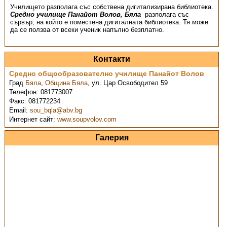
Училището разполага със собствена дигитализирана библиотека.
Средно училище Панайот Волов, Бяла
разполага със
сървър, на който е поместена дигиталната библиотека. Тя може
да се ползва от всеки ученик напълно безплатно.
Контакти
Средно общообразователно училище Панайот Волов
Град
Бяла
,
Община Бяла
,
ул. Цар Освободител 59
Телефон:
081773007
Факс:
081772234
Email:
sou_bqla@abv.bg
Интернет сайт:
www.soupvolov.com
Галерия