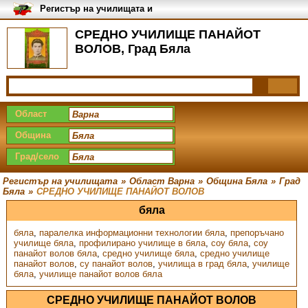
Регистър на училищата и
университетите в България
СРЕДНО УЧИЛИЩЕ ПАНАЙОТ
ВОЛОВ, Град Бяла
Област
Община
Град/село
Регистър на училищата
»
Област Варна
»
Община Бяла
»
Град
Бяла
»
СРЕДНО УЧИЛИЩЕ ПАНАЙОТ ВОЛОВ
бяла
бяла
,
паралелка информационни технологии бяла
,
препоръчано
училище бяла
,
профилирано училище в бяла
,
соу бяла
,
соу
панайот волов бяла
,
средно училище бяла
,
средно училище
панайот волов
,
су панайот волов
,
училища в град бяла
,
училище
бяла
,
училище панайот волов бяла
СРЕДНО УЧИЛИЩЕ ПАНАЙОТ ВОЛОВ