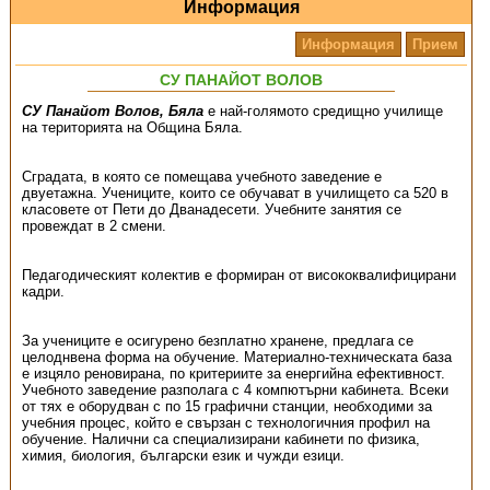
Информация
Информация
Прием
СУ ПАНАЙОТ ВОЛОВ
СУ Панайот Волов, Бяла
е най-голямото средищно училище
на територията на Община Бяла.
Сградата, в която се помещава учебното заведение е
двуетажна. Учениците, които се обучават в училището са 520 в
класовете от Пети до Дванадесети. Учебните занятия се
провеждат в 2 смени.
Педагодическият колектив е формиран от висококвалифицирани
кадри.
За учениците е осигурено безплатно хранене, предлага се
целоднвена форма на обучение. Материално-техническата база
е изцяло реновирана, по критериите за енергийна ефективност.
Учебното заведение разполага с 4 компютърни кабинета. Всеки
от тях е оборудван с по 15 графични станции, необходими за
учебния процес, който е свързан с технологичния профил на
обучение. Налични са специализирани кабинети по физика,
химия, биология, български език и чужди езици.