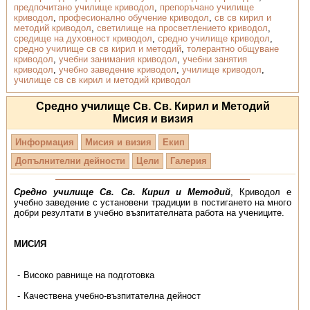
предпочитано училище криводол
,
препоръчано училище
криводол
,
професионално обучение криводол
,
св св кирил и
методий криводол
,
светилище на просветлeнието криводол
,
средище на духовност криводол
,
средно училище криводол
,
средно училище св св кирил и методий
,
толерантно общуване
криводол
,
учебни занимания криводол
,
учебни занятия
криводол
,
учебно заведение криводол
,
училище криводол
,
училище св св кирил и методий криводол
Средно училище Св. Св. Кирил и Методий
Мисия и визия
Информация
Мисия и визия
Екип
Допълнителни дейности
Цели
Галерия
Средно училище Св. Св. Кирил и Методий
, Криводол е
учебно заведение с установени традиции в постигането на много
добри резултати в учебно възпитателната работа на учениците.
МИСИЯ
Високо равнище на подготовка
Качествена учебно-възпитателна дейност