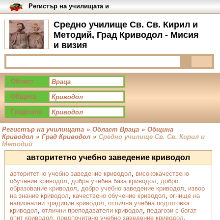
Регистър на училищата и
университетите в България
Средно училище Св. Св. Кирил и
Методий, Град Криводол - Мисия
и визия
Област
Община
Град/село
Регистър на училищата
»
Област Враца
»
Община
Криводол
»
Град Криводол
»
Средно училище Св. Св. Кирил и
Методий
авторитетно учебно заведение криводол
авторитетно учебно заведение криводол
,
висококачествено
обучение криводол
,
добра учебна база криводол
,
добро
образование криводол
,
добро учебно заведение криводол
,
извор
на знание криводол
,
качествено обучение криводол
,
огнище на
национални традиции криводол
,
отлична учебна подготовка
криводол
,
отлични преподаватели криводол
,
педагози с богат
опит криводол
,
предпочитано учебно заведение криводол
,