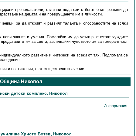
цирани преподаватели, отлични педагози с богат опит, решили да
зрастване на децата и на превръщането им в личности.
ченици, за да открият и развият таланта и способностите на всяки
им нови знания и умения. Помагайки им да усъвършенстват чуждите
и представите им за света, засилвайки чувството им за толерантност
индивидуалното развитие и интереси на всеки от тях. Подпомага се
 заведение.
ния и постижения, е от съществено значение.
 Община Никопол
ски детски комплекс, Никопол
Информация
 училище Христо Ботев, Никопол