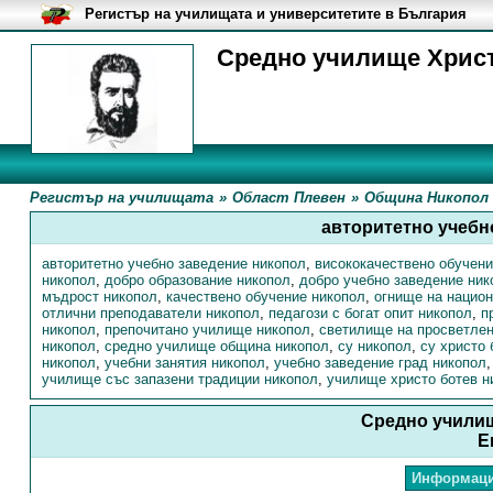
Регистър на училищата и университетите в България
Средно училище Христо
Регистър на училищата
»
Област Плевен
»
Община Никопол
авторитетно учебн
авторитетно учебно заведение никопол
,
висококачествено обучени
никопол
,
добро образование никопол
,
добро учебно заведение ник
мъдрост никопол
,
качествено обучение никопол
,
огнище на национ
отлични преподаватели никопол
,
педагози с богат опит никопол
,
п
никопол
,
препочитано училище никопол
,
светилище на просветлен
никопол
,
средно училище община никопол
,
су никопол
,
су христо 
никопол
,
учебни занятия никопол
,
учебно заведение град никопол
училище със запазени традиции никопол
,
училище христо ботев н
Средно учили
Е
Информац