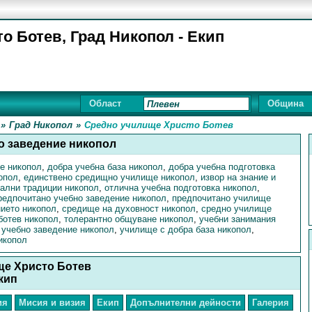
 Ботев, Град Никопол - Екип
Област
Община
»
Град Никопол
»
Средно училище Христо Ботев
о заведение никопол
е никопол
,
добра учебна база никопол
,
добра учебна подготовка
опол
,
единствено средищно училище никопол
,
извор на знание и
ални традиции никопол
,
отлична учебна подготовка никопол
,
редпочитано учебно заведение никопол
,
предпочитано училище
ието никопол
,
средище на духовност никопол
,
средно училище
ботев никопол
,
толерантно общуване никопол
,
учебни занимания
,
учебно заведение никопол
,
училище с добра база никопол
,
икопол
ще Христо Ботев
кип
ия
Мисия и визия
Екип
Допълнителни дейности
Галерия