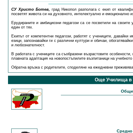
СУ Христо Ботев,
град Никопол разполага с екип от квалифи
посветят живота си на духовното, интелектуално и емоционално и
Ерудираните и амбициозни педагози са се посветили на своите у
един от тях.
Екипът от компетентни педагози, работят с учениците, давайки 
езици, запознавайки ги с различни култури и обичаи, обогатявайк
и любознателност.
В работата с учениците са съобразени възрастовите особености, 
плавната адаптация на новопостъпилите възпитаници на учебното
Обратна връзка с родителите, споделяне на ежедневни преживява
Още Училища в
Общин
Средно