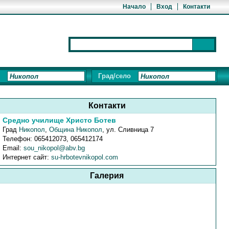
Начало
Вход
Контакти
Град/село
Контакти
Средно училище Христо Ботев
Град
Никопол
,
Община Никопол
,
ул. Сливница 7
Телефон:
065412073, 065412174
Email:
sou_nikopol@abv.bg
Интернет сайт:
su-hrbotevnikopol.com
Галерия