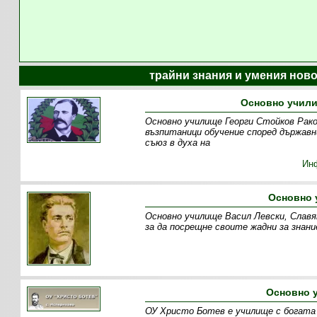
трайни знания и умения ново
Основно учили
Основно училище Георги Стойков Раков
възпитаници обучение според държав
съюз в духа на
Ин
Основно 
Основно училище Васил Левски, Славя
за да посрещне своите жадни за знан
Основно 
ОУ Христо Ботев е училище с богата 