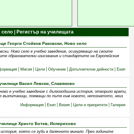
 село | Регистър на училищата
ще Георги Стойков Раковски, Ново село
ски, Ново село е учебно заведение, осигуряващо на своите
ните образователни изисквания и стандартите на Европейския
формация
Мисия
Цели
Обучение
Допълнителни дейности
Екип
училище Васил Левски, Славяново
ново е учебно заведение с дългогодишна история, отворило врати,
ие възпитаници, поемащи по пътя към новото, непознатото, неиз
Информация
Екип
Визия
Цели и приоритети
Галерия
училище Христо Ботев, Исперихово
история, която се губи в далечното минало. През годините