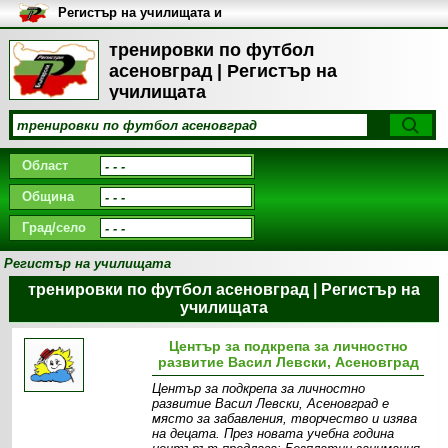
Регистър на училищата и
университетите в България
тренировки по футбол
асеновград | Регистър на
училищата
Област
Община
Град/село
Регистър на училищата
тренировки по футбол асеновград | Регистър на
училищата
Център за подкрепа за личностно
развитие Васил Левски, Асеновград
Център за подкрепа за личностно
развитие Васил Левски, Асеновград е
място за забавления, творчество и изява
на децата. През новата учебна година