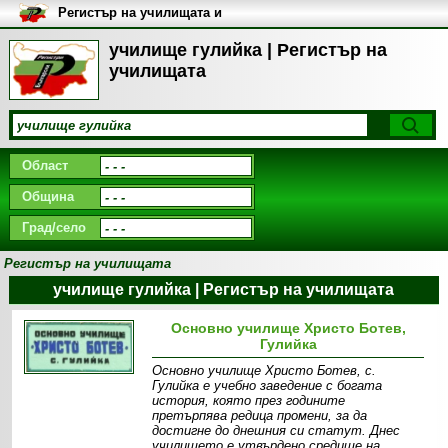
Регистър на училищата и
университетите в България
училище гулийка | Регистър на
училищата
Област
Община
Град/село
Регистър на училищата
училище гулийка | Регистър на училищата
Основно училище Христо Ботев,
Гулийка
Основно училище Христо Ботев, с.
Гулийка е учебно заведение с богата
история, която през годините
претърпява редица промени, за да
достигне до днешния си статут. Днес
училището е утвърдено средище на