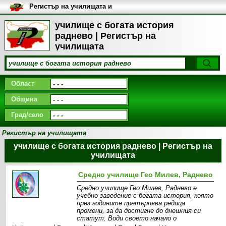
Регистър на училищата и
университетите в България
училище с богата история
раднево | Регистър на
училищата
Област
Община
Град/село
Регистър на училищата
училище с богата история раднево | Регистър на
училищата
Средно училище Гео Милев, Раднево
Средно училище Гео Милев, Раднево е
учебно заведение с богата история, която
през годините претърпява редица
промени, за да достигне до днешния си
статут. Води своето начало о