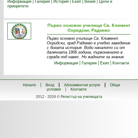
Информация
Галерия
История
Екип
Визия
Цели и
приоритети
Първо основно училище Св. Климент
Охридски, Раднево
Първо основно училище Св. Климент
Охридски, град Раднево е учебно заведение
с богата история. Води началото си от
далечната 1906 година, първоначално в
сграда под навес. Но жадните за знание
Информация
Галерия
Екип
Контакти
Начало
Вход
Абонаментни услуги
Общи
условия
Контакти
2012 - 2026 ©
Регистър на училищата