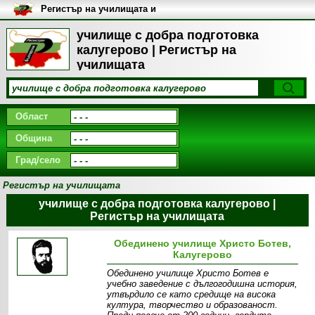
Регистър на училищата и
университетите в България
училище с добра подготовка
калугерово | Регистър на
училищата
Област
Община
Град/село
Регистър на училищата
училище с добра подготовка калугерово |
Регистър на училищата
Обединено училище Христо Ботев,
Калугерово
Обединено училище Христо Ботев е
учебно заведение с дългогодишна история,
утвърдило се като средище на висока
култура, творчество и образованост.