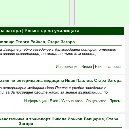
ра загора | Регистър на училищата
илище Георги Райчев, Стара Загора
а Загора е учебно заведение с дългогодишна история, отворило
за знание възпитаници, поемащи по пътя към новото,
Информация
Визия
Екип
Галерия
зия по ветеринарна медицина Иван Павлов, Стара Загора
о ветеринарна медицина Иван Павлов е учебно заведение с
и, за да посрещне своите жадни за знание възпитаници, по
Информация
Екип
Учебна база
Общежитие
Прием
анотехника и транспорт Никола Йонков Вапцаров, Стара
Загора