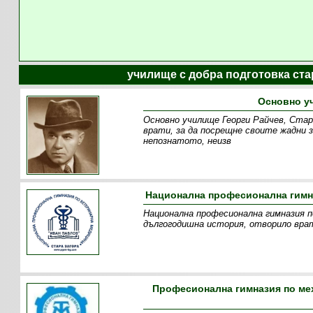
училище с добра подготовка ста
Основно уч
Основно училище Георги Райчев, Стар
врати, за да посрещне своите жадни 
непознатото, неизв
Национална професионална гимна
Национална професионална гимназия п
дългогодишна история, отворило врат
Професионална гимназия по мех