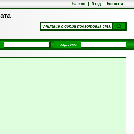
Начало
Вход
Контакти
щата
Град/село