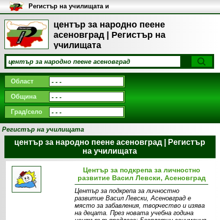
Регистър на училищата и
университетите в България
център за народно пеене
асеновград | Регистър на
училищата
Област
Община
Град/село
Регистър на училищата
център за народно пеене асеновград | Регистър
на училищата
Център за подкрепа за личностно
развитие Васил Левски, Асеновград
Център за подкрепа за личностно
развитие Васил Левски, Асеновград е
място за забавления, творчество и изява
на децата. През новата учебна година