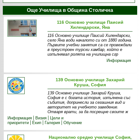
Още Училища в Община Столична
116 Основно училище Паисий
Хилендарски, Яна
116 Основно училище Паисий Хилендарски,
село Яна води началото си от 1880 година.
Първите учебни занятия са се провеждали
в преустроен турски хамбар, който е
изпълнявал ролята на училищна сгр
Информация
139 Основно училище Захарий
Круша, София
139 Основно училище Захарий Круша,
София е с богата история, изпълнена със
събития, допринесли за сегашния вид и
авторитет на учебното заведение.
Отваря врати, за да посрещне своите ж
Информация
Визия
Цели и
приоритети
Екип
Галерия
Обучение
Национално средно училище София,