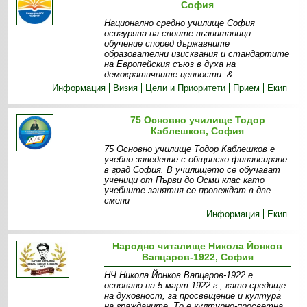
София
Национално средно училище София
осигурява на своите възпитаници
обучение според държавните
образователни изисквания и стандартите
на Европейския съюз в духа на
демократичните ценности. &
Информация
Визия
Цели и Приоритети
Прием
Екип
75 Основно училище Тодор
Каблешков, София
75 Основно училище Тодор Каблешков е
учебно заведение с общинско финансиране
в град София. В училището се обучават
ученици от Първи до Осми клас като
учебните занятия се провеждат в две
смени
Информация
Екип
Народно читалище Никола Йонков
Вапцаров-1922, София
НЧ Никола Йонков Вапцаров-1922 е
основано на 5 март 1922 г., като средище
на духовност, за просвещение и култура
на гражданите. То е културно-просветна