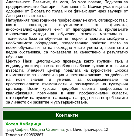
Адаптивност, Развитие, Аз мога, Аз мога повече, Подкрепа за
предприемчивите българи – Компонент 1. Всички участници са
одобрени от Бюрата по труда и се финансират чрез ваучери от
Агенция по заетостта.
Натрупаният през годините професионален опит, отговорността с
която подхождат служителите от фирмата,
висококвалифицираният екип от преподаватели, прилаганите
съвременни методи на обучение, отлична материално –
техническа база за обучение по теория и практика снабдена с
необходимото оборудване, предоставящо работно място за
всеки обучаван и не на последно място уютната, приятната и
ведра обстановка, са показатели за качествено и резултатно
обучение.
Център Наси целогодишно провежда както групови така и
индивидуални курсове за свободно набрани курсисти от всички
възрасти. Учебният център предлага на курсистите широки
възможности за квалификация и преквалификация, за добиване
на нови знания и умения, за осъвременяване на
професионалните възможности и разширяване на културния
кръгозор. Всеки курсист придобил своята професионална
квалификация, преминава в нови професионални области,
отговаряйки на нуждите на пазара на труда и на потребностите
за личното си развитие и усъвършенстване.
Контакти
Хотел Амбарица
Град
София
,
Община Столична
,
ул. Вичо Грънчаров 12
Телефон:
029832867