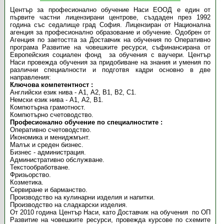
Център за професионално обучение Наси ЕООД е един от
първите частни лицензирани центрове, създаден през 1992
година със седалище град София. Лицензиран от Национална
агенция за професионално образование и обучение. Одобрен от
Агенция по заетостта за Доставчик на обучения по Оперативно
програма Развитие на човешките ресурси, съфинансирана от
Европейския социален фонд за обучения с ваучери. Център
Наси провежда обучения за придобиване на знания и умения по
различни специалности и подготвя кадри основно в две
направления:
Ключова компетентност :
Английски език нива - А1, А2, В1, В2, С1.
Немски език нива - А1, А2, В1.
Компютърна грамотност.
Компютърно счетоводство.
Професионално обучение по специалностите :
Оперативно счетоводство.
Икономика и мениджмънт.
Малък и среден бизнес.
Бизнес - администрация.
Административно обслужване.
Текстообработване.
Фризьорство.
Козметика.
Сервиране и барманство.
Производство на кулинарни изделия и напитки.
Производство на сладкарски изделия.
От 2010 година Център Наси, като Доставчик на обучения по ОП
Развитие на човешките ресурси, провежда курсове по схемите