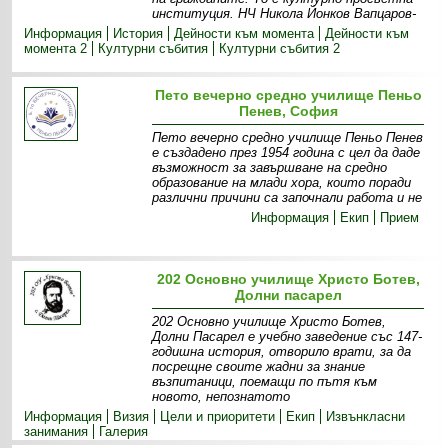
институция. НЧ Никола Йонков Вапцаров-
Информация
История
Дейности към момента
Дейности към
момента 2
Културни събития
Културни събития 2
Пето вечерно средно училище Пеньо
Пенев, София
Пето вечерно средно училище Пеньо Пенев
е създадено през 1954 година с цел да даде
възможност за завършване на средно
образование на млади хора, които поради
различни причини са започнали работа и не
Информация
Екип
Прием
202 Основно училище Христо Ботев,
Долни пасарел
202 Основно училище Христо Ботев,
Долни Пасарел е учебно заведение със 147-
годишна история, отворило врати, за да
посрещне своите жадни за знание
възпитаници, поемащи по пътя към
новото, непознатото
Информация
Визия
Цели и приоритети
Екип
Извънкласни
занимания
Галерия