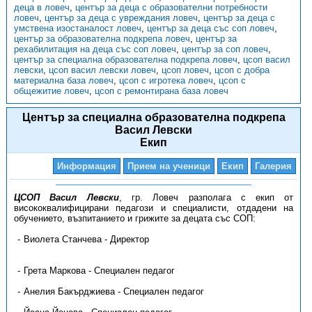
деца в ловеч
,
център за деца с образователни потребности
ловеч
,
център за деца с увреждания ловеч
,
център за деца с
умствена изостаналост ловеч
,
център за деца със соп ловеч
,
център за образователна подкрепа ловеч
,
център за
рехабилитация на деца със соп ловеч
,
център за соп ловеч
,
център за специална образователна подкрепа ловеч
,
цсоп васил
левски
,
цсоп васил левски ловеч
,
цсоп ловеч
,
цсоп с добра
материална база ловеч
,
цсоп с игротека ловеч
,
цсоп с
общежитие ловеч
,
цсоп с ремонтирана база ловеч
Център за специална образователна подкрепа
Васил Левски
Екип
Информация
Прием на ученици
Екип
Галерия
ЦСОП Васил Левски
, гр. Ловеч разполага с екип от
висококвалифицирани педагози и специалисти, отдадени на
обучението, възпитанието и грижите за децата със СОП:
Виолета Станчева - Директор
Грета Маркова - Специален педагог
Анелия Бакърджиева - Специален педагог