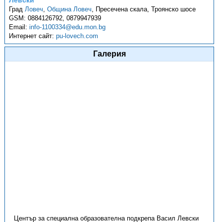
Левски
Град
Ловеч
,
Община Ловеч
,
Пресечена скала, Троянско шосе
GSM:
0884126792, 0879947939
Email:
info-1100334@edu.mon.bg
Интернет сайт:
pu-lovech.com
Галерия
Център за специална образователна подкрепа Васил Левски