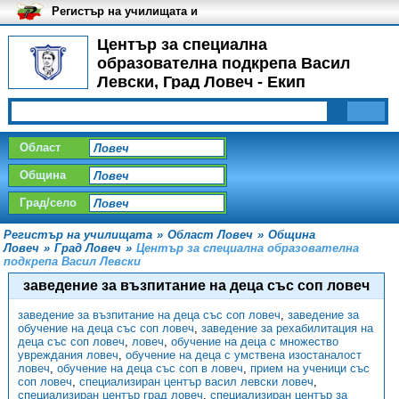
Регистър на училищата и
университетите в България
Център за специална
образователна подкрепа Васил
Левски, Град Ловеч - Екип
Област
Община
Град/село
Регистър на училищата
»
Област Ловеч
»
Община
Ловеч
»
Град Ловеч
»
Център за специална образователна
подкрепа Васил Левски
заведение за възпитание на деца със соп ловеч
заведение за възпитание на деца със соп ловеч
,
заведение за
обучение на деца със соп ловеч
,
заведение за рехабилитация на
деца със соп ловеч
,
ловеч
,
обучение на деца с множество
увреждания ловеч
,
обучение на деца с умствена изостаналост
ловеч
,
обучение на деца със соп в ловеч
,
прием на ученици със
соп ловеч
,
специализиран център васил левски ловеч
,
специализиран център град ловеч
,
специализиран център за