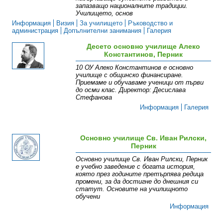
запазващо националните традиции.
Училището, основ
Информация
Визия
За училището
Ръководство и
администрация
Допълнителни занимания
Галерия
Десето основно училище Алеко
Константинов, Перник
10 ОУ Алеко Константинов е основно
училище с общинско финансиране.
Приемаме и обучаваме ученици от първи
до осми клас. Директор: Десислава
Стефанова
Информация
Галерия
Основно училище Св. Иван Рилски,
Перник
Основно училище Св. Иван Рилски, Перник
е учебно заведение с богата история,
която през годините претърпява редица
промени, за да достигне до днешния си
статут. Основите на училищното
обучени
Информация