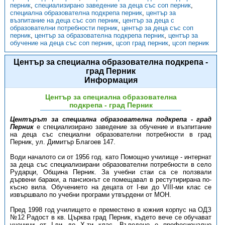
перник
,
специализирано заведение за деца със соп перник
,
специална образователна подкрепа перник
,
център за
възпитание на деца със соп перник
,
център за деца с
образователни потребности перник
,
център за деца със соп
перник
,
център за образователна подкрепа перник
,
център за
обучение на деца със соп перник
,
цсоп град перник
,
цсоп перник
Център за специална образователна подкрепа -
град Перник
Информация
Център за специална образователна
подкрепа - град Перник
Центърът за специална образователна подкрепа - град
Перник
е специализирано заведение за обучение и възпитание
на деца със специални образователни потребности в град
Перник, ул. Димитър Благоев 147.
Води началото си от 1956 год. като Помощно училище - интернат
за деца със специализирани образователни потребности в село
Рударци, Община Перник. За учебни стаи са се ползвали
дървени бараки, а пансионът се помещавал в рестутирирана по-
късно вила. Обучението на децата от I-ви до VIII-ми клас се
извършвало по учебни програми утвърдени от МОН.
Пред 1998 год училището е преместено в южния корпус на ОДЗ
№12 Радост в кв. Църква град Перник, където вече се обучават
ученици от I-ви до X-ти клас. Въведено е професионално