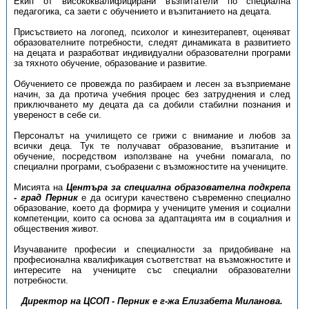
Екип от висококвалифицирани възпитатели по специална
педагогика, са заети с обучението и възпитанието на децата.
Присъствието на логопед, психолог и кинезитерапевт, оценяват
образователните потребности, следят динамиката в развитието
на децата и разработват индивидуални образователни програми
за тяхното обучение, образование и развитие.
Обучението се провежда по разбираем и лесен за възприемане
начин, за да протича учебния процес без затруднения и след
приключването му децата да са добили стабилни познания и
увереност в себе си.
Персоналът на училището се грижи с внимание и любов за
всички деца. Тук те получават образование, възпитание и
обучение, посредством използване на учебни помагала, по
специални програми, съобразени с възможностите на учениците.
Мисията на
Центъра за специална образователна подкрепа
- град Перник
е да осигури качествено съвременно специално
образование, което да формира у учениците умения и социални
компетенции, които са основа за адаптацията им в социалния и
обществения живот.
Изучаваните професии и специалности за придобиване на
професионална квалификация съответстват на възможностите и
интересите на учениците със специални образователни
потребности.
Директор на ЦСОП - Перник е г-жа Елизабета Миланова.