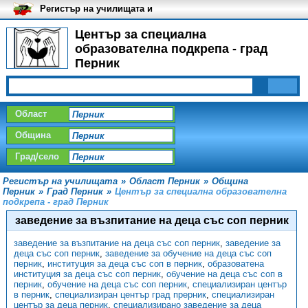
Регистър на училищата и
университетите в България
Център за специална
образователна подкрепа - град
Перник
Област
Община
Град/село
Регистър на училищата
»
Област Перник
»
Община
Перник
»
Град Перник
»
Център за специална образователна
подкрепа - град Перник
заведение за възпитание на деца със соп перник
заведение за възпитание на деца със соп перник
,
заведение за
деца със соп перник
,
заведение за обучение на деца със соп
перник
,
институция за деца със соп в перник
,
образоватена
институция за деца със соп перник
,
обучение на деца със соп в
перник
,
обучение на деца със соп перник
,
специализиран център
в перник
,
специализиран център град прерник
,
специализиран
център за деца перник
,
специализирано заведение за деца