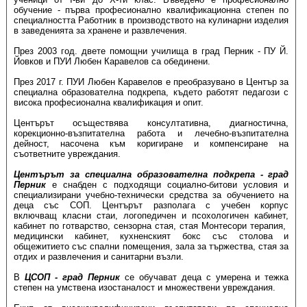
обучение - първа професионално квалификационна степен по
специалността Работник в производството на кулинарни изделия
в заведенията за хранене и развлечения.
През 2003 год. двете помощни училища в град Перник - ПУ Й.
Йовков и ПУИ Любен Каравелов са обединени.
През 2017 г. ПУИ Любен Каравелов е преобразувано в Център за
специална образователна подкрепа, където работят педагози с
висока професионална квалификация и опит.
Центърът осъществява консултативна, диагностична,
корекционно-възпитателна работа и лечебно-възпитателна
дейност, насочена към коригиране и компенсиране на
съответните увреждания.
Центърът за специална образователна подкрепа - град
Перник
е снабден с подходящи социално-битови условия и
специализирани учебно-технически средства за обучението на
деца със СОП. Центърът разполага с учебен корпус
включващ класни стаи, логопедичен и псохологичен кабинет,
кабинет по готварство, сензорна стая, стая Монтесори терапия,
медицински кабинет, кухненският бокс със столова и
общежитието със спални помещения, зала за тържества, стая за
отдих и развлечения и санитарни възли.
В
ЦСОП - град Перник
се обучават деца с умерена и тежка
степен на умствена изостаналост и множествени увреждания.