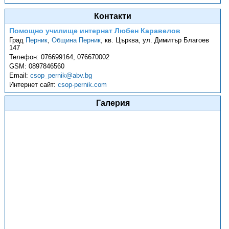
Контакти
Помощно училище интернат Любен Каравелов
Град
Перник
,
Община Перник
,
кв. Църква, ул. Димитър Благоев
147
Телефон:
076699164, 076670002
GSM:
0897846560
Email:
csop_pernik@abv.bg
Интернет сайт:
csop-pernik.com
Галерия