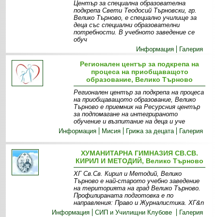
Център за специална образователна
подкрепа Свети Теодосий Търновски, гр.
Велико Търново, е специално училище за
деца със специални образователни
потребности. В учебното заведение се
обуч
Информация
Галерия
Регионален център за подкрепа на
процеса на приобщаващото
образование, Велико Търново
Регионален център за подкрепа на процеса
на приобщаващото образование, Велико
Търново е приемник на Ресурсния център
за подпомагане на интегрираното
обучение и възпитание на деца и уче
Информация
Мисия
Грижа за децата
Галерия
ХУМАНИТАРНА ГИМНАЗИЯ СВ.СВ.
КИРИЛ И МЕТОДИЙ, Велико Търново
ХГ Св.Св. Кирил и Методий, Велико
Търново е най-старото учебно заведение
на територията на град Велико Търново.
Профилираната подготовка е по
направления: Право и Журналистика. ХГ&n
Информация
СИП и Училищни Клубове
Галерия