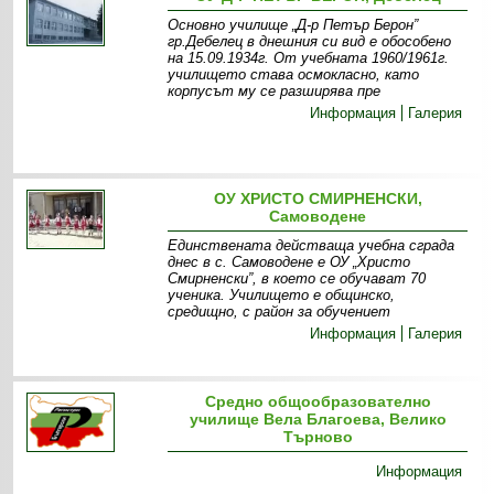
Основно училище „Д-р Петър Берон”
гр.Дебелец в днешния си вид е обособено
на 15.09.1934г. От учебната 1960/1961г.
училището става осмокласно, като
корпусът му се разширява пре
Информация
Галерия
ОУ ХРИСТО СМИРНЕНСКИ,
Самоводене
Единствената действаща учебна сграда
днес в с. Самоводене е ОУ „Христо
Смирненски”, в което се обучават 70
ученика. Училището е общинско,
средищно, с район за обучениет
Информация
Галерия
Средно общообразователно
училище Вела Благоева, Велико
Търново
Информация