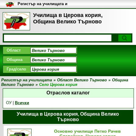
Регистър на училищата и
университетите в България
Училища в Церова кория,
Община Велико Търново
Област
Община
Град/село
Регистър на училищата
»
Област Велико Търново
»
Община
Велико Търново
»
Село Церова кория
Отраслов каталог
ОУ
|
Всички
Училища в Церова кория, Община Велико
Търново
Основно училище Петко Рачев