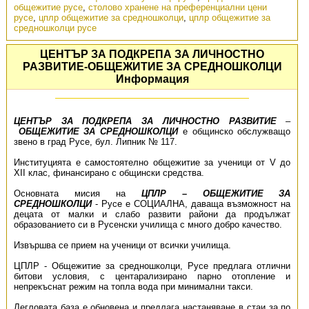
общежитие русе
,
столово хранене на преференциални цени
русе
,
цплр общежитие за средношколци
,
цплр общежитие за
средношколци русе
ЦЕНТЪР ЗА ПОДКРЕПА ЗА ЛИЧНОСТНО
РАЗВИТИЕ-ОБЩЕЖИТИЕ ЗА СРЕДНОШКОЛЦИ
Информация
ЦЕНТЪР ЗА ПОДКРЕПА ЗА ЛИЧНОСТНО РАЗВИТИЕ
–
ОБЩЕЖИТИЕ ЗА СРЕДНОШКОЛЦИ
е общинско обслужващо
звено в град Русе, бул. Липник № 117.
Институцията е самостоятелно общежитие за ученици от V до
XII клас, финансирано с общински средства.
Основната мисия на
ЦПЛР – ОБЩЕЖИТИЕ ЗА
СРЕДНОШКОЛЦИ
- Русе е СОЦИАЛНА, даваща възможност на
децата от малки и слабо развити райони да продължат
образованието си в Русенски училища с много добро качество.
Извършва се прием на ученици от всички училища.
ЦПЛР - Общежитие за средношколци, Русе предлага отлични
битови условия, с центарализирано парно отопление и
непрекъснат режим на топла вода при минимални такси.
Легловата база е обновена и предлага настаняване в стаи за по