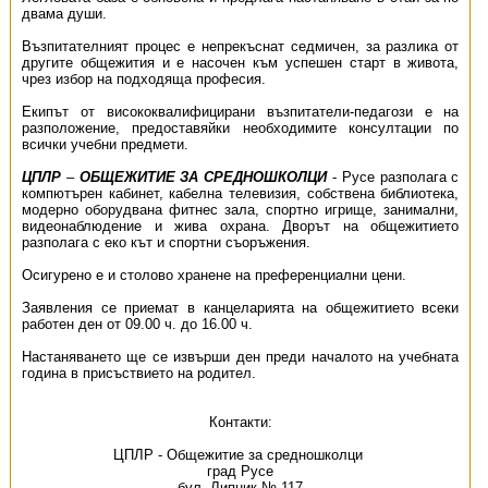
двама души.
Възпитателният процес е непрекъснат седмичен, за разлика от
другите общежития и е насочен към успешен старт в живота,
чрез избор на подходяща професия.
Екипът от висококвалифицирани възпитатели-педагози е на
разположение, предоставяйки необходимите консултации по
всички учебни предмети.
ЦПЛР
–
ОБЩЕЖИТИЕ ЗА СРЕДНОШКОЛЦИ
- Русе разполага с
компютърен кабинет, кабелна телевизия, собствена библиотека,
модерно оборудвана фитнес зала, спортно игрище, занимални,
видеонаблюдение и жива охрана. Дворът на общежитието
разполага с еко кът и спортни съоръжения.
Осигурено е и столово хранене на преференциални цени.
Заявления се приемат в канцеларията на общежитието всеки
работен ден от 09.00 ч. до 16.00 ч.
Настаняването ще се извърши ден преди началото на учебната
година в присъствието на родител.
Контакти:
ЦПЛР - Общежитие за средношколци
град Русе
бул. Липник № 117