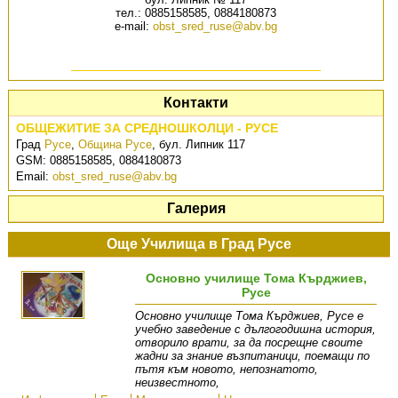
тел.: 0885158585, 0884180873
e-mail:
obst_sred_ruse@abv.bg
Контакти
ОБЩЕЖИТИЕ ЗА СРЕДНОШКОЛЦИ - РУСЕ
Град
Русе
,
Община Русе
,
бул. Липник 117
GSM:
0885158585, 0884180873
Email:
obst_sred_ruse@abv.bg
Галерия
Още Училища в Град Русе
Основно училище Тома Кърджиев,
Русе
Основно училище Тома Кърджиев, Русе е
учебно заведение с дългогодишна история,
отворило врати, за да посрещне своите
жадни за знание възпитаници, поемащи по
пътя към новото, непознатото,
неизвестното,