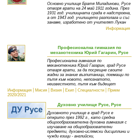
Основно училище Братя Миладинови, Русе
отворя врати на 24 май 1911 година. През
1931 год. училищната срада е надстроена,
а от 1943 год. училището разполага и със
занаме, изработено от учителят Лукан
Информация
Професионална гимназия по
механотехника Юрий Гагарин, Русе
Професионална гимназия по
механотехника Юрий Гагарин, град Русе
отваря врати, за да посрещне своите
жадни за знание възпитаници, поемащи по
пътя към новото, непознатото,
неизвестното, пътя към бъдещет
Информация
Мисия
Визия
Екип
Специалности
Прием
2020/2021
Духовно училище Русе, Русе
Духовното училище в град Русе е
открито през 1992 г., като средна
общоообразователна духовна гимназия с
изучаване на общообразователни
предмети, духовно-ислямски дисциплини и
чужди езици - английски,