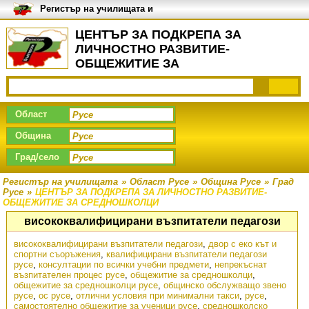
Регистър на училищата и
университетите в България
ЦЕНТЪР ЗА ПОДКРЕПА ЗА
ЛИЧНОСТНО РАЗВИТИЕ-
ОБЩЕЖИТИЕ ЗА
СРЕДНОШКОЛЦИ, Град Русе
Област
Община
Град/село
Регистър на училищата
»
Област Русе
»
Община Русе
»
Град
Русе
»
ЦЕНТЪР ЗА ПОДКРЕПА ЗА ЛИЧНОСТНО РАЗВИТИЕ-
ОБЩЕЖИТИЕ ЗА СРЕДНОШКОЛЦИ
висококвалифицирани възпитатели педагози
висококвалифицирани възпитатели педагози
,
двор с еко кът и
спортни съоръжения
,
квалифицирани възпитатели педагози
русе
,
консултации по всички учебни предмети
,
непрекъснат
възпитателен процес русе
,
общежитие за средношколци
,
общежитие за средношколци русе
,
общинско обслужващо звено
русе
,
ос русе
,
отлични условия при минимални такси
,
русе
,
самостоятелно общежитие за ученици русе
,
средношколско