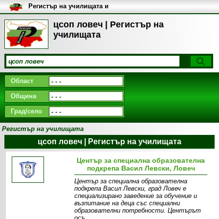
Регистър на училищата и
университетите в България
цсоп ловеч | Регистър на
училищата
Област
Община
Град/село
Регистър на училищата
цсоп ловеч | Регистър на училищата
Център за специална образователна
подкрепа Васил Левски, Ловеч
Център за специална образователна
подкрепа Васил Левски, град Ловеч е
специализирано заведение за обучение и
възпитание на деца със специални
образователни потребности. Центърът
осъ