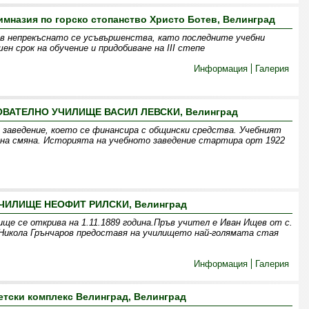
мназия по горско стопанство Христо Ботев, Велинград
в непрекъснато се усъвършенства, като последните учебни
шен срок на обучение и придобиване на III степе
Информация
Галерия
АТЕЛНО УЧИЛИЩЕ ВАСИЛ ЛЕВСКИ, Велинград
о заведение, което се финансира с общински средства. Учебният
една смяна. Историята на учебното заведение стартира орт 1922
ЧИЛИЩЕ НЕОФИТ РИЛСКИ, Велинград
 се открива на 1.11.1889 година.Пръв учител е Иван Ищев от с.
 Никола Грънчаров предоставя на училището най-голямата стая
Информация
Галерия
тски комплекс Велинград, Велинград