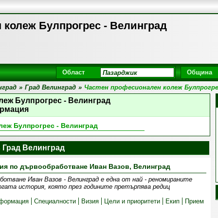
 колеж Булпрогрес - Велинград
Област
Община
нград
»
Град Велинград
»
Частен професионален колеж Булпрогре
леж Булпрогрес - Велинград
рмация
леж Булпрогрес - Велинград
 Град Велинград
ия по дървообработване Иван Вазов, Велинград
ботване Иван Вазов - Велинград е една от най - реномираните
огата история, която през годините претърпява редиц
формация
Специалности
Визия
Цели и приоритети
Екип
Прием