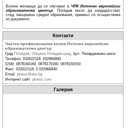
Всички желаещи да се обучават в
ЧПК Източен европейски
образователен център
, Пловдив могат да кандидатстват
след завършено средно образование, приемът се осъществява
по документи.
Контакти
Частен професионален колеж Източен европейски
образователен център
Град
Пловдив
,
Община Пловдив-град
,
бул. Пазарджишко шосе
Телефон:
032622118, 032966840
GSM:
0878160160, 0878170160, 0878150150
Факс:
032622118, 0 032966840
Email:
pkieoc@abv.bg
Интернет сайт:
pkieoc.com
Галерия