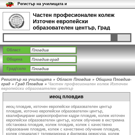
Регистър на училищата и
университетите в България
Частен професионален колеж
Източен европейски
образователен център, Град
Пловдив
Област
Община
Град/село
Регистър на училищата
»
Област Пловдив
»
Община Пловдив-
град
»
Град Пловдив
»
Частен професионален колеж Източен
европейски образователен център
иеоц пловдив
иеоц пловдив
,
източен европейски образователен център
пловдив
,
източно европейски образователен център
,
квалифицирани широкопрофилни кадри пловдив
,
колеж източен
европейски образователен център
,
колеж обучение в екстремна
обстановка пловдив
,
колеж пловдив
,
колеж с качествено
образованиe пловдив
,
колеж с качествено обучение пловдив
,
колеж специалист телевизионна и филмова режисура
,
колеж