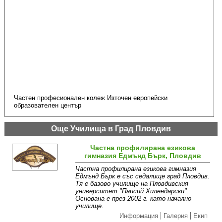
Частен професионален колеж Източен европейски
образователен център
Още Училища в Град Пловдив
Частна профилирана езикова
гимназия Едмънд Бърк, Пловдив
Частна профилирана езикова гимназия
Едмънд Бърк е със седалище град Пловдив.
Тя е базово училище на Пловдивския
университет "Паисий Хилендарски".
Основана е през 2002 г. като начално
училище.
Информация
Галерия
Екип