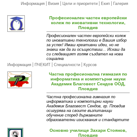
Информация
Визия
Цели и приоритети
Екип
Галерия
Професионален частен европейски
колеж по иновативни технологии,
Пловдив
Професионален частен европейски колеж
по иновативни технологии е Вашия избор
за успех! Имаш креативни идеи, но не
знаеш как да ги осъществиш... Искаш да
си следващият голям създател на нова
социална
Информация
ПЧЕКИТ
Специалности
Курсов
център
Галерия
Кариерен център
Частна професионална гимназия по
информатика и компютърни науки
Академик Благовест Сендов ООД,
Пловдив
Частна професионална гимназия по
информатика и компютърни науки
Академик Благовест Сендов, гр. Пловдив
осигурява на своите възпитаници
обучение според държавните
образователни изисквания и стандартите
Информация
Обучение
Контакти
Екип
Галерия
Основно училище Захари Стоянов,
Пловдив