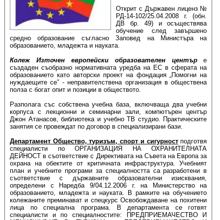
Открит с Държавен лиценз №
РД-14-102/25.04.2008 г. (обн.
ДВ бр. 49) и осъществява
обучение след завършено
средно образование съгласно Заповед на Министъра на
образованието, младежта и науката.
Колеж Източен европейски образователен център
е
създаден съобразно нормативната уредба на ЕС в сферата на
образованието като авторски проект на фондация „Помогни на
нуждаещите се” - неправителствена организация в обществена
полза с богат опит и позиции в обществото.
Разполага със собствена учебна база, включваща два учебни
корпуса с лекционни и семинарни зали, компютърен център
Джон Атанасов, библиотека и учебно ТВ студио. Практическите
занятия се провеждат по договор в специализирани бази.
Департамент Общество, туризъм, спорт и сигурност
подготвя
специалисти по ОРГАНИЗАЦИЯ НА ОХРАНИТЕЛНАТА
ДЕЙНОСТ в съответствие с Директивата на Съвета на Европа за
охрана на обектите от критичната инфраструктура. Учебният
план и учебните програми за специалността са разработени в
съответствие с държавните образователни изисквания,
определени с Наредба 9/04.12.2006 г. на Министерство на
образованието, младежта и науката. В рамките на обучението
колежаните преминават и спецкурс Освобождаване на похитени
лица по специална програма. В департамента се готвят
специалисти и по специалностите: ПРЕДПРИЕМАЧЕСТВО И