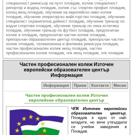
специалност режисьор на пулт пловдив
,
колеж специалност
репортер и водещ пловдив
,
колеж със спортен профил пловдив
,
колец иеоц пловдив
,
обучение на европейско ниво колеж
пловдив
,
обучение операторско майсторство пловдив
,
обучение
специалист охранителна дейност пловдив
,
обучение треньор по
водни спортове пловдив
,
обучение треньор по лека атлетика
пловдив
,
обучение треньор по футбол пловдив
,
предпочитан
колеж в пловдив
,
предпочитан частен колеж пловдив
,
препоръчан образователен център пловдив
,
препоръчан частен
колеж пловдив
,
телевизионна и филмова режисура пловдив
,
частен професионален колеж иеоц пловдив
,
частен
професионален колеж пловдив
,
чпк иеоц пловдив
,
чпк пловдив
Частен професионален колеж Източен
европейски образователен център
Информация
Информация
Прием
Контакти
Мисия
Частен професионален колеж Източен
европейски образователен център
ЧПК Източен европейски
образователен център
,
Пловдив е едно от най-
младите, но вече утвърдили
се учебни заведения в
Пловдив.