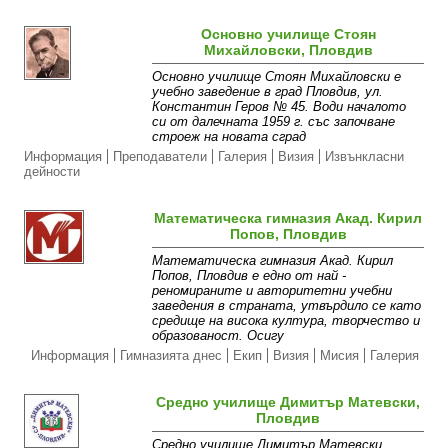
Основно училище Стоян
Михайловски, Пловдив
Основно училище Стоян Михайловски е
учебно заведение в град Пловдив, ул.
Константин Геров № 45. Води началото
си от далечната 1959 г. със започване
строеж на новата сград
Информация
Преподаватели
Галерия
Визия
Извънкласни
дейности
Математическа гимназия Акад. Кирил
Попов, Пловдив
Математическа гимназия Акад. Кирил
Попов, Пловдив е едно от най -
реномираните и авторитетни учебни
заведения в страната, утвърдило се като
средище на висока култура, творчество и
образованост. Осигу
Информация
Гимназията днес
Екип
Визия
Мисия
Галерия
Средно училище Димитър Матевски,
Пловдив
Средно училище Димитър Матевски,