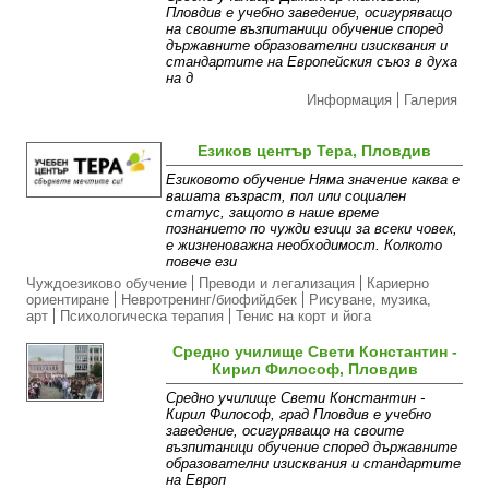
Пловдив е учебно заведение, осигуряващо
на своите възпитаници обучение според
държавните образователни изисквания и
стандартите на Европейския съюз в духа
на д
Информация
Галерия
Езиков център Тера, Пловдив
Eзиковото обучение Няма значение каква е
вашата възраст, пол или социален
статус, защото в наше време
познанието по чужди езици за всеки човек,
е жизненоважна необходимост. Колкото
повече ези
Чуждоезиково обучение
Преводи и легализация
Кариерно
ориентиране
Невротренинг/биофийдбек
Рисуване, музика,
арт
Психологическа терапия
Тенис на корт и йога
Средно училище Свети Константин -
Кирил Философ, Пловдив
Средно училище Свети Константин -
Кирил Философ, град Пловдив е учебно
заведение, осигуряващо на своите
възпитаници обучение според държавните
образователни изисквания и стандартите
на Европ