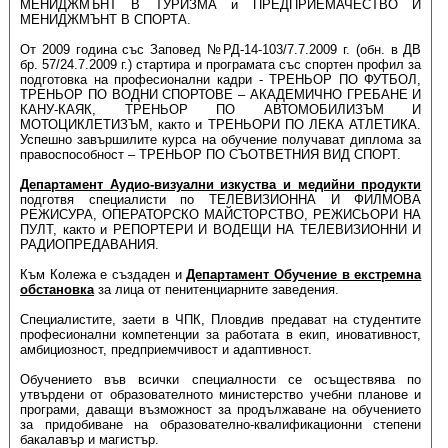
МЕНИДЖМЪНТ В ТУРИЗМА и ПРЕДПРИЕМАЧЕСТВО И
МЕНИДЖМЪНТ В СПОРТА.
От 2009 година със Заповед №РД-14-103/7.7.2009 г. (обн. в ДВ
бр. 57/24.7.2009 г.) стартира и програмата със спортен профил за
подготовка на професионални кадри - ТРЕНЬОР ПО ФУТБОЛ,
ТРЕНЬОР ПО ВОДНИ СПОРТОВЕ – АКАДЕМИЧНО ГРЕБАНЕ И
КАНУ-КАЯК, ТРЕНЬОР ПО АВТОМОБИЛИЗЪМ И
МОТОЦИКЛЕТИЗЪМ, както и ТРЕНЬОРИ ПО ЛЕКА АТЛЕТИКА.
Успешно завършилите курса на обучение получават диплома за
правоспособност – ТРЕНЬОР ПО СЪОТВЕТНИЯ ВИД СПОРТ.
Департамент Аудио-визуални изкуства и медийни продукти
подготвя специалисти по ТЕЛЕВИЗИОННА И ФИЛМОВА
РЕЖИСУРА, ОПЕРАТОРСКО МАЙСТОРСТВО, РЕЖИСЬОРИ НА
ПУЛТ, както и РЕПОРТЕРИ И ВОДЕЩИ НА ТЕЛЕВИЗИОННИ И
РАДИОПРЕДАВАНИЯ.
Към Колежа е създаден и
Департамент Обучение в екстремна
обстановка
за лица от пенитенциарните заведения.
Специалистите, заети в ЧПК, Пловдив предават на студентите
професионални компетенции за работата в екип, иновативност,
амбициозност, предприемчивост и адаптивност.
Обучението във всички специалности се осъществява по
утвърдени от образователното министерство учебни планове и
програми, даващи възможност за продължаване на обучението
за придобиване на образователно-квалификационни степени
бакалавър и магистър.