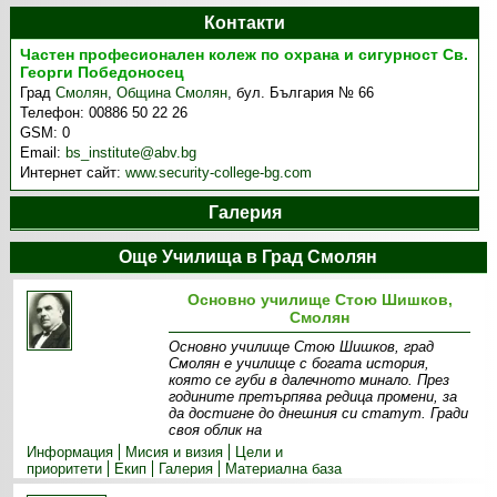
Контакти
Частен професионален колеж по охрана и сигурност Св.
Георги Победоносец
Град
Смолян
,
Община Смолян
,
бул. България № 66
Телефон:
00886 50 22 26
GSM:
0
Email:
bs_institute@abv.bg
Интернет сайт:
www.security-college-bg.com
Галерия
Още Училища в Град Смолян
Основно училище Стою Шишков,
Смолян
Основно училище Стою Шишков, град
Смолян е училище с богата история,
която се губи в далечното минало. През
годините претърпява редица промени, за
да достигне до днешния си статут. Гради
своя облик на
Информация
Мисия и визия
Цели и
приоритети
Екип
Галерия
Материална база