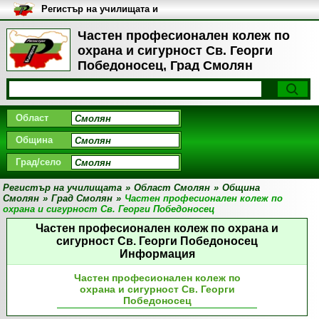
Регистър на училищата и
университетите в България
Частен професионален колеж по
охрана и сигурност Св. Георги
Победоносец, Град Смолян
Област
Община
Град/село
Регистър на училищата
»
Област Смолян
»
Община
Смолян
»
Град Смолян
»
Частен професионален колеж по
охрана и сигурност Св. Георги Победоносец
Частен професионален колеж по охрана и
сигурност Св. Георги Победоносец
Информация
Частен професионален колеж по
охрана и сигурност Св. Георги
Победоносец