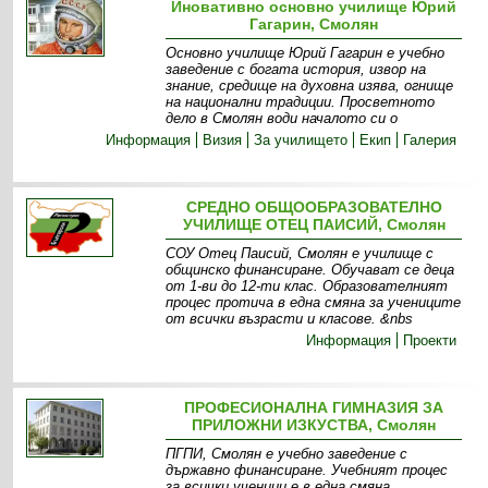
Иновативно основно училище Юрий
Гагарин, Смолян
Основно училище Юрий Гагарин е учебно
заведение с богата история, извор на
знание, средище на духовна изява, огнище
на национални традиции. Просветното
дело в Смолян води началото си о
Информация
Визия
За училището
Екип
Галерия
СРЕДНО ОБЩООБРАЗОВАТЕЛНО
УЧИЛИЩЕ ОТЕЦ ПАИСИЙ, Смолян
СОУ Отец Паисий, Смолян е училище с
общинско финансиране. Обучават се деца
от 1-ви до 12-ти клас. Образователният
процес протича в една смяна за учениците
от всички възрасти и класове. &nbs
Информация
Проекти
ПРОФЕСИОНАЛНА ГИМНАЗИЯ ЗА
ПРИЛОЖНИ ИЗКУСТВА, Смолян
ПГПИ, Смолян е учебно заведение с
държавно финансиране. Учебният процес
за всички ученици е в една смяна.