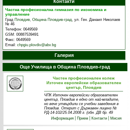
Контакти
Частна професионална гимназия по икономика и
управление
Град
Пловдив
,
Община Пловдив-град
,
ул. Ген. Данаил Николаев
№ 46
Телефон:
0649569
GSM:
00887539491
Факс:
0649569
Email:
chpgiu.plovdiv@abv.bg
Галерия
Още Училища в Община Пловдив-град
Частен професионален колеж
Източен европейски образователен
център, Пловдив
ЧПК Източен европейски образователен
център, Пловдив е едно от най-младите,
но вече утвърдили се учебни заведения в
Пловдив. Открит с Държавен лиценз №
РД-14-102/25.04.2008 г. (обн. ДВ бр. 49
Информация
Прием
Контакти
Мисия