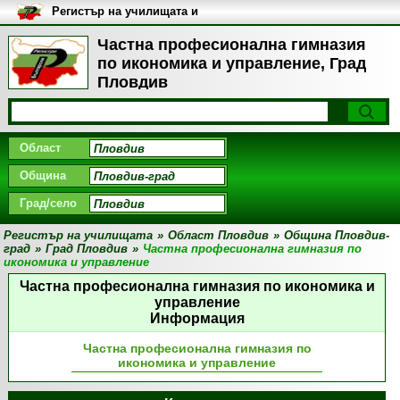
Регистър на училищата и
университетите в България
Частна професионална гимназия
по икономика и управление, Град
Пловдив
Област
Община
Град/село
Регистър на училищата
»
Област Пловдив
»
Община Пловдив-
град
»
Град Пловдив
»
Частна професионална гимназия по
икономика и управление
Частна професионална гимназия по икономика и
управление
Информация
Частна професионална гимназия по
икономика и управление