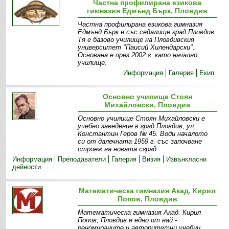
Частна профилирана езикова
гимназия Едмънд Бърк, Пловдив
Частна профилирана езикова гимназия
Едмънд Бърк е със седалище град Пловдив.
Тя е базово училище на Пловдивския
университет "Паисий Хилендарски".
Основана е през 2002 г. като начално
училище.
Информация
Галерия
Екип
Основно училище Стоян
Михайловски, Пловдив
Основно училище Стоян Михайловски е
учебно заведение в град Пловдив, ул.
Константин Геров № 45. Води началото
си от далечната 1959 г. със започване
строеж на новата сград
Информация
Преподаватели
Галерия
Визия
Извънкласни
дейности
Математическа гимназия Акад. Кирил
Попов, Пловдив
Математическа гимназия Акад. Кирил
Попов, Пловдив е едно от най -
реномираните и авторитетни учебни