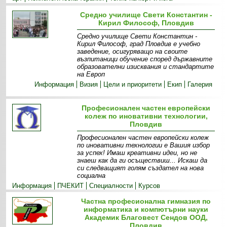
Средно училище Свети Константин -
Кирил Философ, Пловдив
Средно училище Свети Константин -
Кирил Философ, град Пловдив е учебно
заведение, осигуряващо на своите
възпитаници обучение според държавните
образователни изисквания и стандартите
на Европ
Информация
Визия
Цели и приоритети
Екип
Галерия
Професионален частен европейски
колеж по иновативни технологии,
Пловдив
Професионален частен европейски колеж
по иновативни технологии е Вашия избор
за успех! Имаш креативни идеи, но не
знаеш как да ги осъществиш... Искаш да
си следващият голям създател на нова
социална
Информация
ПЧЕКИТ
Специалности
Курсов
център
Галерия
Кариерен център
Частна професионална гимназия по
информатика и компютърни науки
Академик Благовест Сендов ООД,
Пловдив