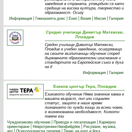
заведения в страната, утвърдило се като
средище на висока култура, творчество и
образованост. Осигу
Информация
Гимназията днес
Екип
Визия
Мисия
Галерия
Средно училище Димитър Матевски,
Пловдив
Средно училище Димитър Матевски,
Пловдив е учебно заведение, осигуряващо
на своите възпитаници обучение според
държавните образователни изисквания и
стандартите на Европейския съюз в духа
на д
Информация
Галерия
Езиков център Тера, Пловдив
Eзиковото обучение Няма значение каква е
вашата възраст, пол или социален
статус, защото в наше време
познанието по чужди езици за всеки човек,
е жизненоважна необходимост. Колкото
повече ези
Чуждоезиково обучение
Преводи и легализация
Кариерно
ориентиране
Невротренинг/биофийдбек
Рисуване, музика,
арт
Психологическа терапия
Тенис на корт и йога