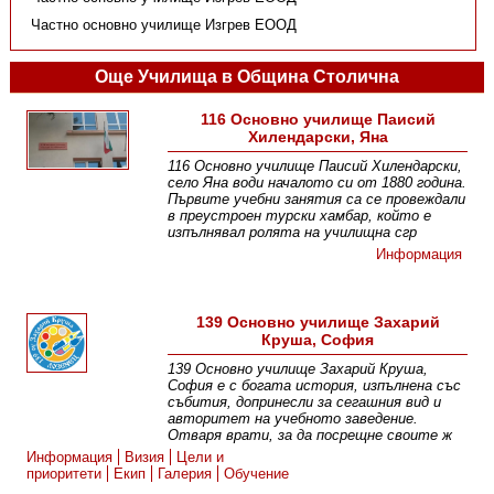
Частно основно училище Изгрев ЕООД
Още Училища в Община Столична
116 Основно училище Паисий
Хилендарски, Яна
116 Основно училище Паисий Хилендарски,
село Яна води началото си от 1880 година.
Първите учебни занятия са се провеждали
в преустроен турски хамбар, който е
изпълнявал ролята на училищна сгр
Информация
139 Основно училище Захарий
Круша, София
139 Основно училище Захарий Круша,
София е с богата история, изпълнена със
събития, допринесли за сегашния вид и
авторитет на учебното заведение.
Отваря врати, за да посрещне своите ж
Информация
Визия
Цели и
приоритети
Екип
Галерия
Обучение