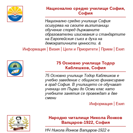
Национално средно училище София,
София
Национално средно училище София
осигурява на своите възпитаници
обучение според държавните
образователни изисквания и стандартите
на Европейския съюз в духа на
демократичните ценности. &
Информация
Визия
Цели и Приоритети
Прием
Екип
75 Основно училище Тодор
Каблешков, София
75 Основно училище Тодор Каблешков е
учебно заведение с общинско финансиране
в град София. В училището се обучават
ученици от Първи до Осми клас като
учебните занятия се провеждат в две
смени
Информация
Екип
Народно читалище Никола Йонков
Вапцаров-1922, София
НЧ Никола Йонков Вапцаров-1922 е