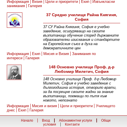
Информация
Визия
Цели и приоритети
Екип
Извънкласни
занимания
Галерия
37 Средно училище Райна Княгиня,
София
37 СУ Райна Княгиня, София е учебно
заведение, осигуряващо на своите
възпитаници обучение според държавните
образователни изисквания и стандартите
на Европейския съюз в духа на
демократичните цен
Информация
Екип
Мисия и Визия
Занимания по
интереси
Галерия
148 Основно училище Проф. д-р
Любомир Милетич, София
148 Основно училище Проф. д-р Любомир
Милетич, София е учебно заведение с
дългогодишна история, отворило врати,
за да посрещне своите жадни за знание
възпитаници, поемащи по пътя към
новото, непознато
Информация
Мисия и визия
Цели и приоритети
Училището
днес
Екип
Галерия
Начало
Вход
Абонаментни услуги
Общи
условия
Контакти