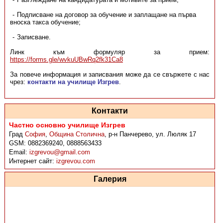
Подписване на договор за обучение и заплащане на първа
вноска такса обучение;
Записване.
Линк към формуляр за прием:
https://forms.gle/wvkuUBwRq2fk31Ca8
За повече информация и записвания може да се свържете с нас
чрез:
контакти на училище Изгрев
.
Контакти
Частно основно училище Изгрев
Град
София
,
Община Столична
,
р-н Панчерево, ул. Люляк 17
GSM:
0882369240, 0888563433
Email:
izgrevou@gmail.com
Интернет сайт:
izgrevou.com
Галерия