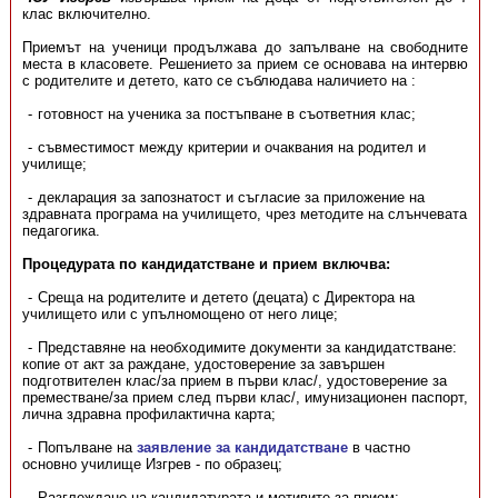
клас включително.
Приемът на ученици продължава до запълване на свободните
места в класовете. Решението за прием се основава на интервю
с родителите и детето, като се съблюдава наличието на :
готовност на ученика за постъпване в съответния клас;
съвместимост между критерии и очаквания на родител и
училище;
декларация за запознатост и съгласие за приложение на
здравната програма на училището, чрез методите на слънчевата
педагогика.
Процедурата по кандидатстване и прием включва:
Среща на родителите и детето (децата) с Директора на
училището или с упълномощено от него лице;
Представяне на необходимите документи за кандидатстване:
копие от акт за раждане, удостоверение за завършен
подготвителен клас/за прием в първи клас/, удостоверение за
преместване/за прием след първи клас/, имунизационен паспорт,
лична здравна профилактична карта;
Попълване на
заявление за кандидатстване
в частно
основно училище Изгрев - по образец;
Разглеждане на кандидатурата и мотивите за прием;