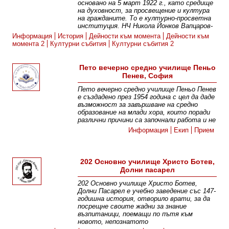
основано на 5 март 1922 г., като средище
на духовност, за просвещение и култура
на гражданите. То е културно-просветна
институция. НЧ Никола Йонков Вапцаров-
Информация
История
Дейности към момента
Дейности към
момента 2
Културни събития
Културни събития 2
Пето вечерно средно училище Пеньо
Пенев, София
Пето вечерно средно училище Пеньо Пенев
е създадено през 1954 година с цел да даде
възможност за завършване на средно
образование на млади хора, които поради
различни причини са започнали работа и не
Информация
Екип
Прием
202 Основно училище Христо Ботев,
Долни пасарел
202 Основно училище Христо Ботев,
Долни Пасарел е учебно заведение със 147-
годишна история, отворило врати, за да
посрещне своите жадни за знание
възпитаници, поемащи по пътя към
новото, непознатото