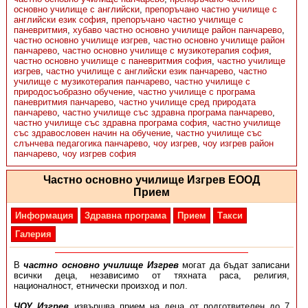
основно училище с английски
,
препоръчано частно училище с
английски език софия
,
препоръчано частно училище с
паневритмия
,
хубаво частно основно училище район панчарево
,
частно основно училище изгрев
,
частно основно училище район
панчарево
,
частно основно училище с музикотерапия софия
,
частно основно училище с паневритмия софия
,
частно училище
изгрев
,
частно училище с английски език панчарево
,
частно
училище с музикотерапия панчарево
,
частно училище с
природосъобразно обучение
,
частно училище с програма
паневритмия панчарево
,
частно училище сред природата
панчарево
,
частно училище със здравна програма панчарево
,
частно училище със здравна програма софия
,
частно училище
със здравословен начин на обучение
,
частно училище със
слънчева педагогика панчарево
,
чоу изгрев
,
чоу изгрев район
панчарево
,
чоу изгрев софия
Частно основно училище Изгрев ЕООД
Прием
Информация
Здравна програма
Прием
Такси
Галерия
В
частно основно училище Изгрев
могат да бъдат записани
всички деца, независимо от тяхната раса, религия,
националност, етнически произход и пол.
ЧОУ Изгрев
извършва прием на деца от подготвителен до 7