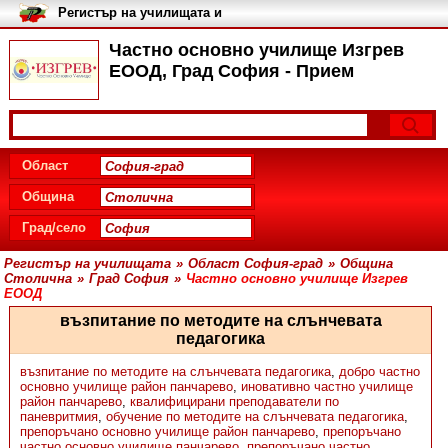
Регистър на училищата и
университетите в България
Частно основно училище Изгрев
ЕООД, Град София - Прием
Област
Община
Град/село
Регистър на училищата
»
Област София-град
»
Община
Столична
»
Град София
»
Частно основно училище Изгрев
ЕООД
възпитание по методите на слънчевата
педагогика
възпитание по методите на слънчевата педагогика
,
добро частно
основно училище район панчарево
,
иновативно частно училище
район панчарево
,
квалифицирани преподаватели по
паневритмия
,
обучение по методите на слънчевата педагогика
,
препоръчано основно училище район панчарево
,
препоръчано
частно основно училище панчарево
,
препоръчано частно