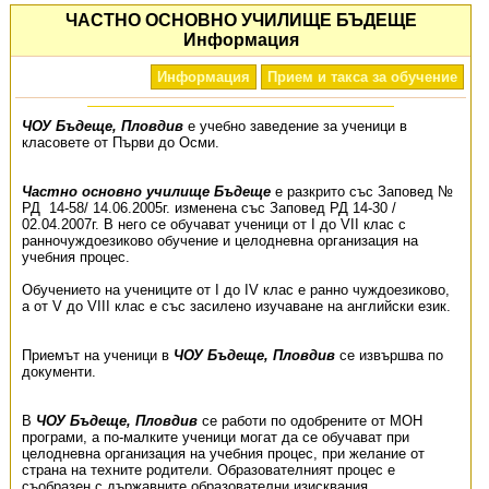
ЧАСТНО ОСНОВНО УЧИЛИЩЕ БЪДЕЩЕ
Информация
Информация
Прием и такса за обучение
ЧОУ Бъдеще, Пловдив
е учебно заведение за ученици в
класовете от Първи до Осми.
Частно основно училище Бъдеще
е разкрито със Заповед №
РД 14-58/ 14.06.2005г. изменена със Заповед РД 14-30 /
02.04.2007г. В него се обучават ученици от І до VІІ клас с
ранночуждоезиково обучение и целодневна организация на
учебния процес.
Обучението на учениците от I до IV клас е ранно чуждоезиково,
а от V до VIII клас е със засилено изучаване на английски език.
Приемът на ученици в
ЧОУ Бъдеще, Пловдив
се извършва по
документи.
В
ЧОУ Бъдеще, Пловдив
се работи по одобрените от МОН
програми, а по-малките ученици могат да се обучават при
целодневна организация на учебния процес, при желание от
страна на техните родители. Образователният процес е
съобразен с държавните образователни изисквания.