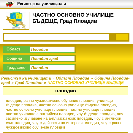
Регистър на училищата и
университетите в България
ЧАСТНО ОСНОВНО УЧИЛИЩЕ
БЪДЕЩЕ, Град Пловдив
Област
Община
Град/село
Регистър на училищата
»
Област Пловдив
»
Община Пловдив-
град
»
Град Пловдив
»
ЧАСТНО ОСНОВНО УЧИЛИЩЕ БЪДЕЩЕ
пловдив
пловдив
,
ранно чуждоезиково обучение пловдив
,
училище
бъдеще пловдив
,
частно основно училище бъдеще пловдив
,
частно основно училище пловдив
,
частно училище пловдив
,
частно училище с английски пловдив
,
чоу бъдеще пловдив
,
чоу
засилено изучаване на английски език пловдив
,
чоу с англйски
език пловдив
,
чоу с дейности по интереси пловдив
,
чоу с ранно
чуждоезиково обучение пловдив