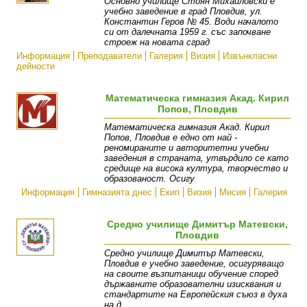
Основно училище Стоян Михайловски е
учебно заведение в град Пловдив, ул.
Константин Геров № 45. Води началото
си от далечната 1959 г. със започване
строеж на новата сград
Информация
Преподаватели
Галерия
Визия
Извънкласни
дейности
Математическа гимназия Акад. Кирил
Попов, Пловдив
Математическа гимназия Акад. Кирил
Попов, Пловдив е едно от най -
реномираните и авторитетни учебни
заведения в страната, утвърдило се като
средище на висока култура, творчество и
образованост. Осигу
Информация
Гимназията днес
Екип
Визия
Мисия
Галерия
Средно училище Димитър Матевски,
Пловдив
Средно училище Димитър Матевски,
Пловдив е учебно заведение, осигуряващо
на своите възпитаници обучение според
държавните образователни изисквания и
стандартите на Европейския съюз в духа
на д