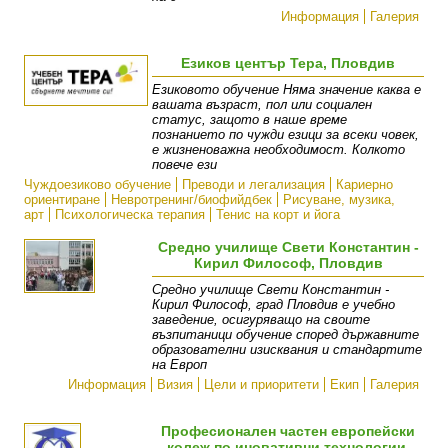
Информация
Галерия
Езиков център Тера, Пловдив
Eзиковото обучение Няма значение каква е
вашата възраст, пол или социален
статус, защото в наше време
познанието по чужди езици за всеки човек,
е жизненоважна необходимост. Колкото
повече ези
Чуждоезиково обучение
Преводи и легализация
Кариерно
ориентиране
Невротренинг/биофийдбек
Рисуване, музика,
арт
Психологическа терапия
Тенис на корт и йога
Средно училище Свети Константин -
Кирил Философ, Пловдив
Средно училище Свети Константин -
Кирил Философ, град Пловдив е учебно
заведение, осигуряващо на своите
възпитаници обучение според държавните
образователни изисквания и стандартите
на Европ
Информация
Визия
Цели и приоритети
Екип
Галерия
Професионален частен европейски
колеж по иновативни технологии,