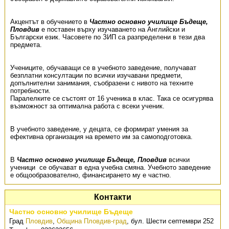
Акцентът в обучението в
Частно основно училище Бъдеще,
Пловдив
е поставен върху изучаването на Английски и
Български език. Часовете по ЗИП са разпределени в тези два
предмета.
Учениците, обучаващи се в учебното заведение, получават
безплатни консултации по всички изучавани предмети,
допълнителни занимания, съобразени с нивото на техните
потребности.
Паралелките се състоят от 16 ученика в клас. Така се осигурява
възможност за оптимална работа с всеки ученик.
В учебното заведение, у децата, се формират умения за
ефективна организация на времето им за самоподготовка.
В
Частно основно училище Бъдеще, Пловдив
всички
ученици се обучават в една учебна смяна. Учебното заведение
е общообразователно, финансирането му е частно.
Контакти
Частно основно училище Бъдеще
Град
Пловдив
,
Община Пловдив-град
,
бул. Шести септември 252