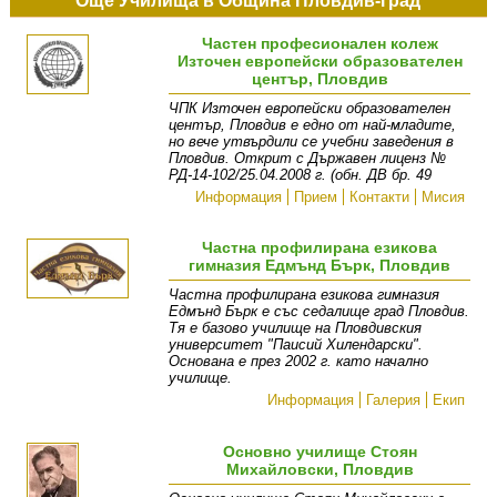
Още Училища в Община Пловдив-град
Частен професионален колеж
Източен европейски образователен
център, Пловдив
ЧПК Източен европейски образователен
център, Пловдив е едно от най-младите,
но вече утвърдили се учебни заведения в
Пловдив. Открит с Държавен лиценз №
РД-14-102/25.04.2008 г. (обн. ДВ бр. 49
Информация
Прием
Контакти
Мисия
Частна профилирана езикова
гимназия Едмънд Бърк, Пловдив
Частна профилирана езикова гимназия
Едмънд Бърк е със седалище град Пловдив.
Тя е базово училище на Пловдивския
университет "Паисий Хилендарски".
Основана е през 2002 г. като начално
училище.
Информация
Галерия
Екип
Основно училище Стоян
Михайловски, Пловдив