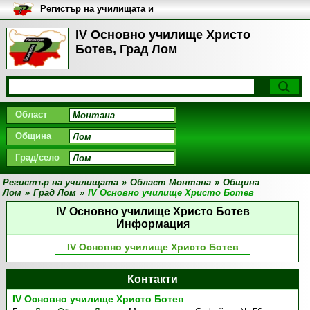
Регистър на училищата и
университетите в България
ІV Основно училище Христо
Ботев, Град Лом
Област
Община
Град/село
Регистър на училищата
»
Област Монтана
»
Община
Лом
»
Град Лом
»
ІV Основно училище Христо Ботев
ІV Основно училище Христо Ботев
Информация
ІV Основно училище Христо Ботев
Контакти
ІV Основно училище Христо Ботев