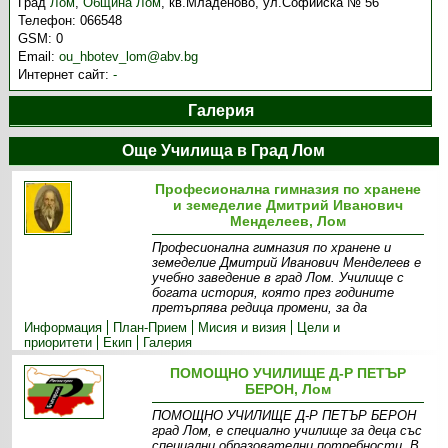
Град
Лом
,
Община Лом
,
кв.Младеново, ул.Софийска № 56
Телефон:
066548
GSM:
0
Email:
ou_hbotev_lom@abv.bg
Интернет сайт:
-
Галерия
Още Училища в Град Лом
Професионална гимназия по хранене
и земеделие Дмитрий Иванович
Менделеев, Лом
Професионална гимназия по хранене и
земеделие Дмитрий Иванович Менделеев е
учебно заведение в град Лом. Училище с
богата история, която през годините
претърпява редица промени, за да
Информация
План-Прием
Мисия и визия
Цели и
приоритети
Екип
Галерия
ПОМОЩНО УЧИЛИЩЕ Д-Р ПЕТЪР
БЕРОН, Лом
ПОМОЩНО УЧИЛИЩЕ Д-Р ПЕТЪР БЕРОН
град Лом, е специално училище за деца със
специални образователни потребности. В