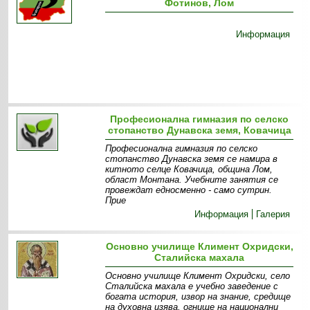
Фотинов, Лом
Информация
Професионална гимназия по селско
стопанство Дунавска земя, Ковачица
Професионална гимназия по селско
стопанство Дунавска земя се намира в
китното селце Ковачица, община Лом,
област Монтана. Учебните занятия се
провеждат едносменно - само сутрин.
Прие
Информация
Галерия
Основно училище Климент Охридски,
Сталийска махала
Основно училище Климент Охридски, село
Сталийска махала е учебно заведение с
богата история, извор на знание, средище
на духовна изява, огнище на национални