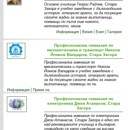
Основно училище Георги Райчев, Стара
Загора е учебно заведение с дългогодишна
история, отворило врати, за да посрещне
своите жадни за знание възпитаници,
поемащи по пътя към новото,
непознатото, неизв
Информация
Визия
Екип
Галерия
Професионална гимназия по
механотехника и транспорт Никола
Йонков Вапцаров, Стара Загора
Професионална гимназия по
механотехника и транспорт Никола
Йонков Вапцаров е учебно заведение с
дългогодишна история, отворило врати,
за да посрещне своите жадни за знание
възпитаници, поемащи по пъ
Информация
Прием на
ученици
Екип
Мисия
Визия
Галерия
Професионална гимназия по
електроника Джон Атанасов, Стара
Загора
Професионална гимназия по електроника
Джон Атанасов, Стара Загора е едно от
най-реномираните училища в България,
утвърдило се като средище на висока