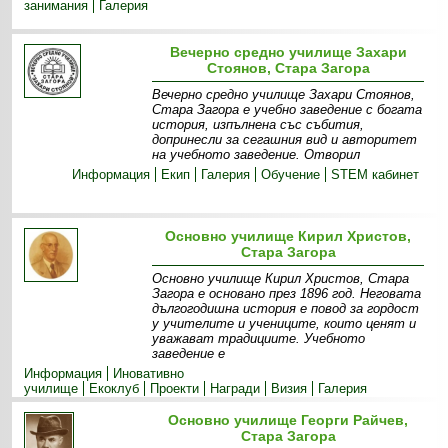
занимания
Галерия
Вечерно средно училище Захари
Стоянов, Стара Загора
Вечерно средно училище Захари Стоянов,
Стара Загора е учебно заведение с богата
история, изпълнена със събития,
допринесли за сегашния вид и авторитет
на учебното заведение. Отворил
Информация
Екип
Галерия
Обучение
STEM кабинет
Основно училище Кирил Христов,
Стара Загора
Основно училище Кирил Христов, Стара
Загора е основано през 1896 год. Неговата
дългогодишна история е повод за гордост
у учителите и учениците, които ценят и
уважават традициите. Учебното
заведение е
Информация
Иновативно
училище
Екоклуб
Прoекти
Награди
Визия
Галерия
Основно училище Георги Райчев,
Стара Загора