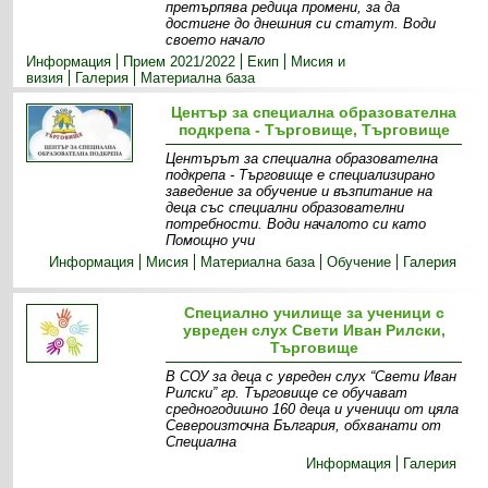
претърпява редица промени, за да
достигне до днешния си статут. Води
своето начало
Информация
Прием 2021/2022
Екип
Мисия и
визия
Галерия
Материална база
Център за специална образователна
подкрепа - Търговище, Търговище
Центърът за специална образователна
подкрепа - Търговище е специализирано
заведение за обучение и възпитание на
деца със специални образователни
потребности. Води началото си като
Помощно учи
Информация
Мисия
Материална база
Обучение
Галерия
Специално училище за ученици с
увреден слух Свети Иван Рилски,
Търговище
В СОУ за деца с увреден слух “Свети Иван
Рилски” гр. Търговище се обучават
средногодишно 160 деца и ученици от цяла
Североизточна България, обхванати от
Специална
Информация
Галерия