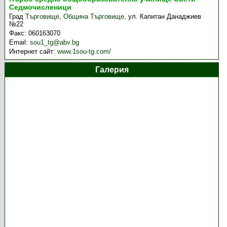
Седмочисленици
Град
Търговище
,
Община Търговище
,
ул. Капитан Данаджиев
№22
Факс:
060163070
Email:
sou1_tg@abv.bg
Интернет сайт:
www.1sou-tg.com/
Галерия