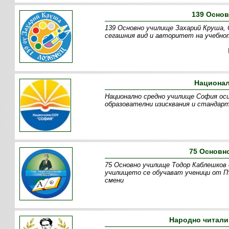
139 Осно
139 Основно училище Захарий Круша, 
сегашния вид и авторитет на учебнот
Национал
Национално средно училище София оси
образователни изисквания и стандарт
75 Основн
75 Основно училище Тодор Каблешков 
училището се обучават ученици от Пъ
смени
Народно читали