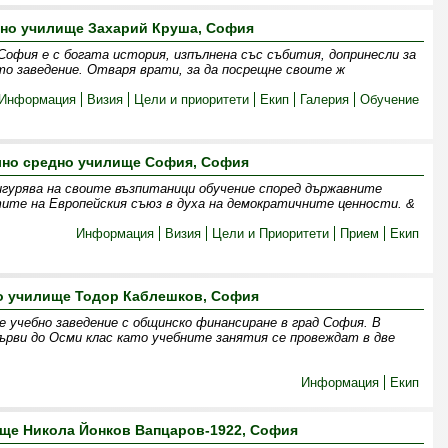
вно училище Захарий Круша, София
София е с богата история, изпълнена със събития, допринесли за
о заведение. Отваря врати, за да посрещне своите ж
Информация
Визия
Цели и приоритети
Екип
Галерия
Обучение
но средно училище София, София
гурява на своите възпитаници обучение според държавните
ите на Европейския съюз в духа на демократичните ценности. &
Информация
Визия
Цели и Приоритети
Прием
Екип
о училище Тодор Каблешков, София
е учебно заведение с общинско финансиране в град София. В
рви до Осми клас като учебните занятия се провеждат в две
Информация
Екип
ще Никола Йонков Вапцаров-1922, София