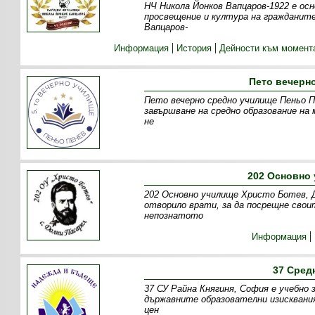
НЧ Никола Йонков Вапцаров-1922 е осн
просвещение и култура на гражданите
Вапцаров-
Информация
История
Дейности към момент
Пето вечерн
Пето вечерно средно училище Пеньо Пе
завършване на средно образование на 
не
202 Основно 
202 Основно училище Христо Ботев, Д
отворило врати, за да посрещне свои
непознатото
Информация
37 Сред
37 СУ Райна Княгиня, София е учебно 
държавните образователни изисквани
цен