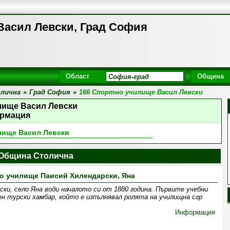
Васил Левски, Град София
Област
Община
лична
»
Град София
»
166 Спортно училище Васил Левски
лище Васил Левски
рмация
лище Васил Левски
Община Столична
о училище Паисий Хилендарски, Яна
ки, село Яна води началото си от 1880 година. Първите учебни
ен турски хамбар, който е изпълнявал ролята на училищна сгр
Информация