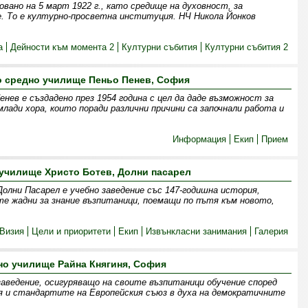
овано на 5 март 1922 г., като средище на духовност, за
. То е културно-просветна институция. НЧ Никола Йонков
а
Дейности към момента 2
Културни събития
Културни събития 2
о средно училище Пеньо Пенев, София
нев е създадено през 1954 година с цел да даде възможност за
млади хора, които поради различни причини са започнали работа и
Информация
Екип
Прием
училище Христо Ботев, Долни пасарел
олни Пасарел е учебно заведение със 147-годишна история,
те жадни за знание възпитаници, поемащи по пътя към новото,
Визия
Цели и приоритети
Екип
Извънкласни занимания
Галерия
но училище Райна Княгиня, София
заведение, осигуряващо на своите възпитаници обучение според
я и стандартите на Европейския съюз в духа на демократичните