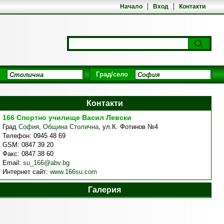
Начало
Вход
Контакти
Град/село
Контакти
166 Спортно училище Васил Левски
Град
София
,
Община Столична
,
ул.К. Фотинов №4
Телефон:
0945 48 69
GSM:
0847 39 20
Факс:
0847 38 60
Email:
su_166@abv.bg
Интернет сайт:
www.166su.com
Галерия