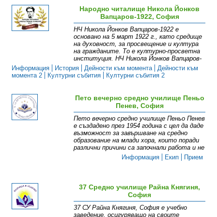
Народно читалище Никола Йонков
Вапцаров-1922, София
НЧ Никола Йонков Вапцаров-1922 е
основано на 5 март 1922 г., като средище
на духовност, за просвещение и култура
на гражданите. То е културно-просветна
институция. НЧ Никола Йонков Вапцаров-
Информация
История
Дейности към момента
Дейности към
момента 2
Културни събития
Културни събития 2
Пето вечерно средно училище Пеньо
Пенев, София
Пето вечерно средно училище Пеньо Пенев
е създадено през 1954 година с цел да даде
възможност за завършване на средно
образование на млади хора, които поради
различни причини са започнали работа и не
Информация
Екип
Прием
37 Средно училище Райна Княгиня,
София
37 СУ Райна Княгиня, София е учебно
заведение, осигуряващо на своите