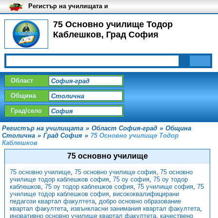
Регистър на училищата и
университетите в България
75 Основно училище Тодор
Каблешков, Град София
Област
Община
Град/село
Регистър на училищата
»
Област София-град
»
Община
Столична
»
Град София
»
75 Основно училище Тодор
Каблешков
75 основно училище
75 основно училище
,
75 основно училище софия
,
75 основно
училище тодор каблешков софия
,
75 оу софия
,
75 оу тодор
каблешков
,
75 оу тодор каблешков софия
,
75 училище софия
,
75
училище тодор каблешков софия
,
висококвалифицирани
педагози квартал факултета
,
добро основно образование
квартал факултета
,
извънкласни занимания квартал факултета
,
иновативно основно училище квартал факултета
,
качествено