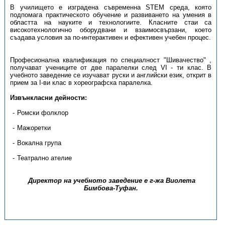
В училището е изградена съвременна STEM среда, която
подпомага практическото обучение и развиването на умения в
областта на науките и технологиите. Класните стаи са
високотехнологично оборудвани и взаимосвързани, което
създава условия за по-интерактивен и ефективен учебен процес.
Професионална квалификация по специалност "Шивачество" ,
получават учениците от две паралелки след VI - ти клас. В
учебното заведение се изучават руски и английски език, открит в
прием за I-ви клас в хореографска паралелка.
Извънкласни дейности:
Ромски фолклор
Мажоретки
Вокална група
Театрално ателие
Директор на учебното заведение е г-жа Виолета
Бимбова-Туфан.