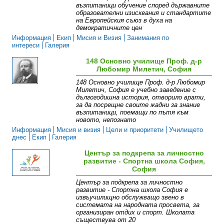
възпитаници обучение според държавните
образователни изисквания и стандартите
на Европейския съюз в духа на
демократичните цен
Информация
Екип
Мисия и Визия
Занимания по
интереси
Галерия
148 Основно училище Проф. д-р
Любомир Милетич, София
148 Основно училище Проф. д-р Любомир
Милетич, София е учебно заведение с
дългогодишна история, отворило врати,
за да посрещне своите жадни за знание
възпитаници, поемащи по пътя към
новото, непознато
Информация
Мисия и визия
Цели и приоритети
Училището
днес
Екип
Галерия
Център за подкрепа за личностно
развитие - Спортна школа София,
София
Център за подкрепа за личностно
развитие - Спортна школа София е
извъучилищно обслужващо звено в
системата на народната просвета, за
организиран отдих и спорт. Школата
съществува от 20