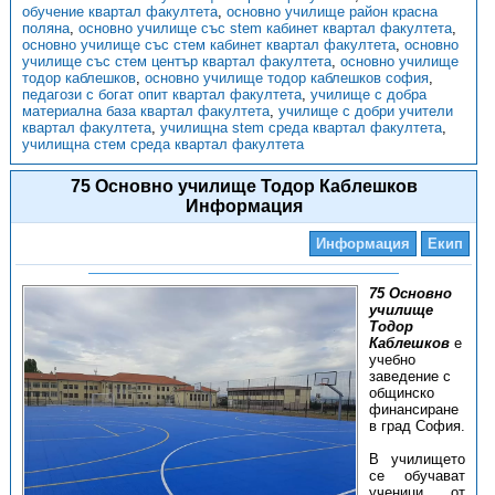
обучение квартал факултета
,
основно училище район красна
поляна
,
основно училище със stem кабинет квартал факултета
,
основно училище със стем кабинет квартал факултета
,
основно
училище със стем център квартал факултета
,
основно училище
тодор каблешков
,
основно училище тодор каблешков софия
,
педагози с богат опит квартал факултета
,
училище с добра
материална база квартал факултета
,
училище с добри учители
квартал факултета
,
училищна stem среда квартал факултета
,
училищна стем среда квартал факултета
75 Основно училище Тодор Каблешков
Информация
Информация
Екип
75 Основно
училище
Тодор
Каблешков
е
учебно
заведение с
общинско
финансиране
в град София.
В училището
се обучават
ученици от