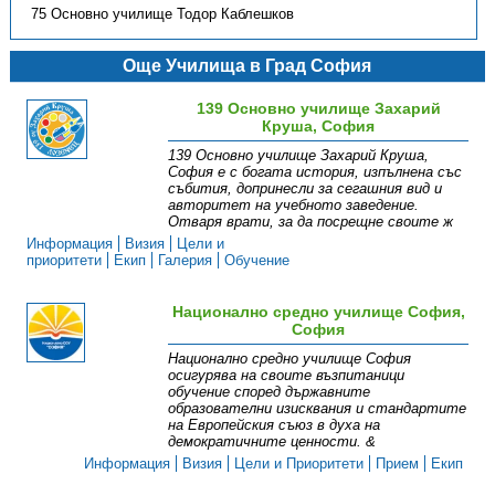
75 Основно училище Тодор Каблешков
Още Училища в Град София
139 Основно училище Захарий
Круша, София
139 Основно училище Захарий Круша,
София е с богата история, изпълнена със
събития, допринесли за сегашния вид и
авторитет на учебното заведение.
Отваря врати, за да посрещне своите ж
Информация
Визия
Цели и
приоритети
Екип
Галерия
Обучение
Национално средно училище София,
София
Национално средно училище София
осигурява на своите възпитаници
обучение според държавните
образователни изисквания и стандартите
на Европейския съюз в духа на
демократичните ценности. &
Информация
Визия
Цели и Приоритети
Прием
Екип