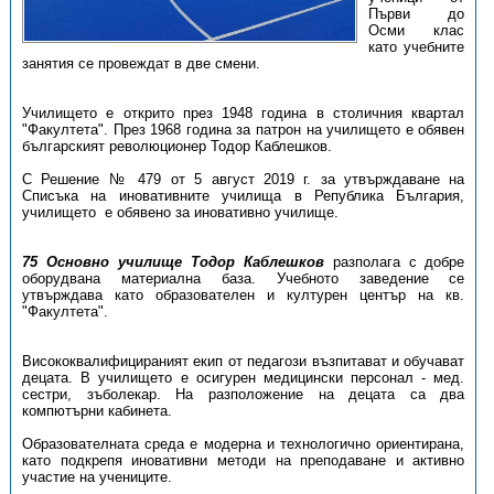
Първи до
Осми клас
като учебните
занятия се провеждат в две смени.
Училището е открито през 1948 година в столичния квартал
"Факултета". През 1968 година за патрон на училището е обявен
българският революционер Тодор Каблешков.
С Решение № 479 от 5 август 2019 г. за утвърждаване на
Списъка на иновативните училища в Република България,
училището е обявено за иновативно училище.
75 Основно училище Тодор Каблешков
разполага с добре
оборудвана материална база. Учебното заведение се
утвърждава като образователен и културен център на кв.
"Факултета".
Висококвалифицираният екип от педагози възпитават и обучават
децата. В училището е осигурен медицински персонал - мед.
сестри, зъболекар. На разположение на децата са два
компютърни кабинета.
Образователната среда е модерна и технологично ориентирана,
като подкрепя иновативни методи на преподаване и активно
участие на учениците.