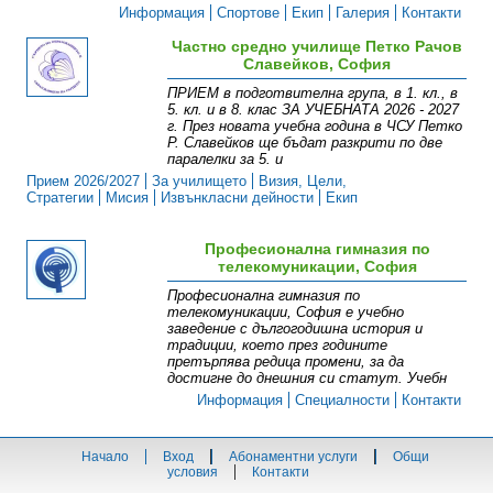
Информация
Спортове
Екип
Галерия
Контакти
Частно средно училище Петко Рачов
Славейков, София
ПРИЕМ в подготвителна група, в 1. кл., в
5. кл. и в 8. клас ЗА УЧЕБНАТА 2026 - 2027
г. През новата учебна година в ЧСУ Петко
Р. Славейков ще бъдат разкрити по две
паралелки за 5. и
Прием 2026/2027
За училището
Визия, Цели,
Стратегии
Мисия
Извънкласни дейности
Екип
Професионална гимназия по
телекомуникации, София
Професионална гимназия по
телекомуникации, София е учебно
заведение с дългогодишна история и
традиции, което през годините
претърпява редица промени, за да
достигне до днешния си статут. Учебн
Информация
Специалности
Контакти
Начало
Вход
Абонаментни услуги
Общи
условия
Контакти