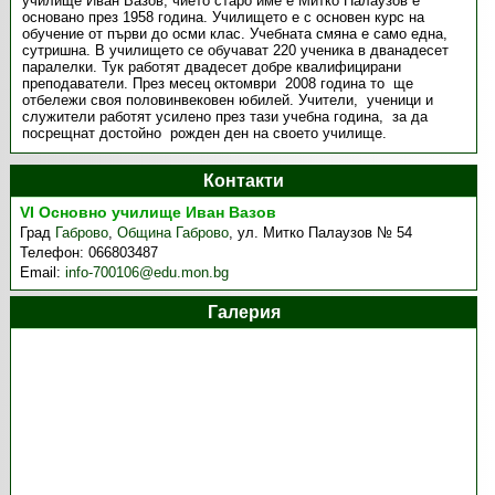
училище Иван Вазов, чието старо име е Митко Палаузов е
основано през 1958 година. Училището е с основен курс на
обучение от първи до осми клас. Учебната смяна е само една,
сутришна. В училището се обучават 220 ученика в дванадесет
паралелки. Тук работят двадесет добре квалифицирани
преподаватели. През месец октомври 2008 година то ще
отбележи своя половинвековен юбилей. Учители, ученици и
служители работят усилено през тази учебна година, за да
посрещнат достойно рожден ден на своето училище.
Контакти
VI Основно училище Иван Вазов
Град
Габрово
,
Община Габрово
,
ул. Митко Палаузов № 54
Телефон:
066803487
Email:
info-700106@edu.mon.bg
Галерия