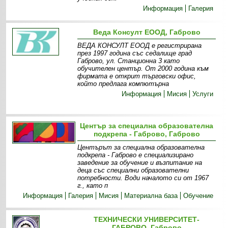
Информация
Галерия
Веда Консулт ЕООД, Габрово
ВЕДА КОНСУЛТ ЕООД е регистрирана
през 1997 година със седалище град
Габрово, ул. Станционна 3 като
обучителен център. От 2000 година към
фирмата е открит търговски офис,
който предлага компютърна
Информация
Мисия
Услуги
Център за специална образователна
подкрепа - Габрово, Габрово
Центърът за специална образователна
подкрепа - Габрово е специализирано
заведение за обучение и възпитание на
деца със специални образователни
потребности. Води началото си от 1967
г., като п
Информация
Галерия
Мисия
Материална база
Обучение
ТЕХНИЧЕСКИ УНИВЕРСИТЕТ-
ГАБРОВО, Габрово