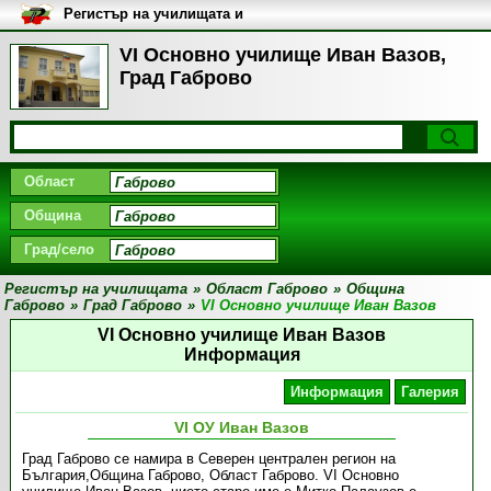
Регистър на училищата и
университетите в България
VI Основно училище Иван Вазов,
Град Габрово
Област
Община
Град/село
Регистър на училищата
»
Област Габрово
»
Община
Габрово
»
Град Габрово
»
VI Основно училище Иван Вазов
VI Основно училище Иван Вазов
Информация
Информация
Галерия
VІ ОУ Иван Вазов
Град Габрово се намира в Северен централен регион на
България,Община Габрово, Област Габрово. VІ Основно