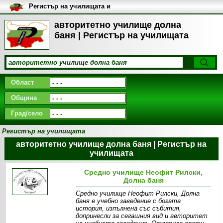
Регистър на училищата и
университетите в България
авторитетно училище долна
баня | Регистър на училищата
Област
Община
Град/село
Регистър на училищата
авторитетно училище долна баня | Регистър на
училищата
Средно училище Неофит Рилски,
Долна баня
Средно училище Неофит Рилски, Долна
баня е учебно заведение с богата
история, изпълнена със събития,
допринесли за сегашния вид и авторитет