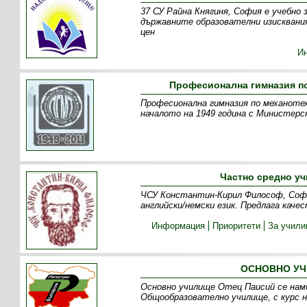
37 СУ Райна Княгиня, София е учебно 
държавните образователни изисквани
цен
И
Професионална гимназия п
Професионална гимназия по механотех
началото на 1949 година с Министерс
Частно средно у
ЧСУ Константин-Кирил Философ, София
английски/немски език. Предлага качес
Информация
Приоритети
За учил
ОСНОВНО УЧ
Основно училище Отец Паисий се нами
Общообразователно училище, с курс н