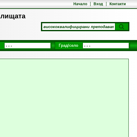
Начало
Вход
Контакти
илищата
Град/село