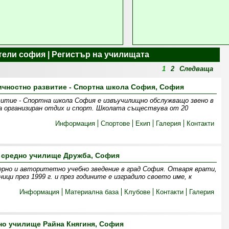
ели софия | Регистър на училищата
1
2
Следваща
личностно развитие - Спортна школа София, София
витие - Спортна школа София е извъучилищно обслужващо звено в
а организиран отдих и спорт. Школата съществува от 20
Информация
Спортове
Екип
Галерия
Контакти
 средно училище Дружба, София
ерно и авторитетно учебно зведение в град София. Отваря врати,
ици през 1999 г. и през годините е изградило своето име, к
Информация
Материална база
Клубове
Контакти
Галерия
но училище Райна Княгиня, София