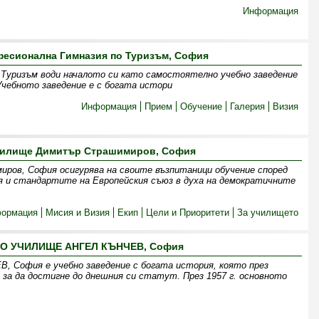
Информация
есионална Гимназия по Туризъм, София
 Туризъм води началото си като самостоятелно учебно заведение
 Учебното заведение е с богата истори
Информация
Прием
Обучение
Галерия
Визия
чилище Димитър Страшимиров, София
ров, София осигурява на своите възпитаници обучение според
я и стандартите на Европейския съюз в духа на демократичните
ормация
Мисия и Визия
Екип
Цели и Приоритети
За училището
НО УЧИЛИЩЕ АНГЕЛ КЪНЧЕВ, София
София е учебно заведение с богата история, която през
 за да достигне до днешния си статут. През 1957 г. основното