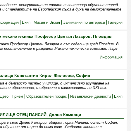
заведение, осигуряващо на своите възпитаници обучение според
я и стандартите на Европейския съюз в духа на демократичните
нформация
Екип
Мисия и Визия
Занимания по интереси
Галерия
о механотехника Професор Цветан Лазаров, Пловдив
ника Професор Цветан Лазаров е със седалище град Пловдив. В
ко постановление е разкрита Механотехническа гимназия. Първ
Информация
чилище Константин-Кирил Философ, София
 е българско частно училище, с интензивно изучаване на
твено образование, съобразено с изискванията на XXI век.
ището
Прием
Образователен процес
Извънкласни дейности
Екип
ИЛИЩЕ ОТЕЦ ПАИСИЙ, Долно Камарци
ра в село Долно Камарци, община Горна Малина, област София.
а обучение от първи до осми клас. Учебните занятия с