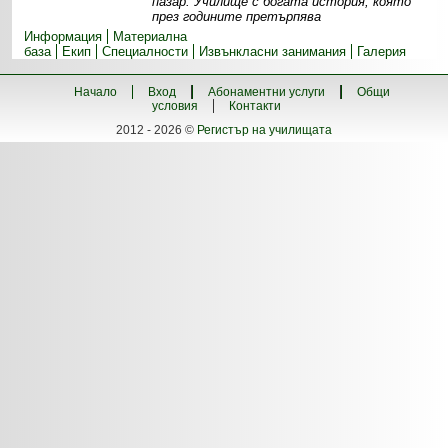
пазар. Училище с богата история, която
през годините претърпява
Информация
Материална
база
Екип
Специалности
Извънкласни занимания
Галерия
Начало
Вход
Абонаментни услуги
Общи
условия
Контакти
2012 - 2026 ©
Регистър на училищата